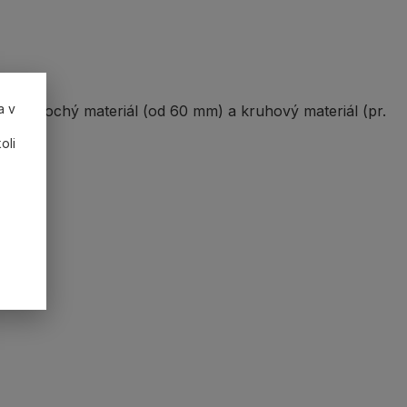
a v
a plochý materiál (od 60 mm) a kruhový materiál (pr.
oli