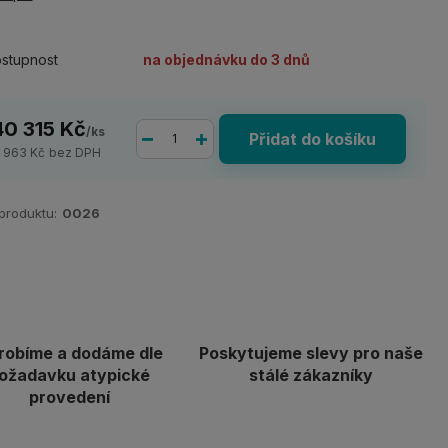
stupnost
na objednávku do 3 dnů
40 315 Kč
/
ks
Přidat do košíku
5 963 Kč
bez DPH
 produktu:
0026
robíme a dodáme dle
Poskytujeme slevy pro naše
ožadavku atypické
stálé zákazníky
provedení