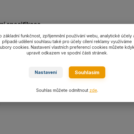
ní specifikace
o základní funkčnost, zpříjemnění používání webu, analytické účely 
ní břemenový magnet CPLM30 s nosností 3000 kg/1500 kg n
případě udělení souhlasu také pro účely cílení reklamy využíváme
m), hmotnost 160 kg.
ubory cookies. Nastavení vlastních preferencí cookies můžete kdyk
upravit odkazem ve spodní části stránek.
Souhlasím
Nastavení
m
Souhlas můžete odmítnout
zde
.
m
m