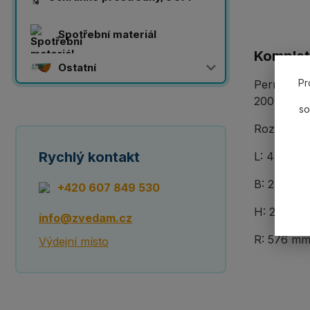
Spotřební materiál
Komplet
Ostatní
Pr
Permanent
200-800 m
so
Rozměry:
Rychlý kontakt
L: 431 mm
B: 234 m
+420 607 849 530
H: 232 m
info@zvedam.cz
R: 576 m
Výdejní místo