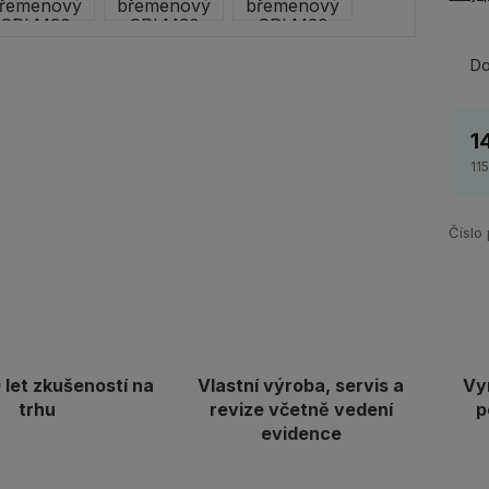
Do
1
11
Číslo
let zkušeností na
Vlastní výroba, servis a
Vy
trhu
revize včetně vedení
p
evidence