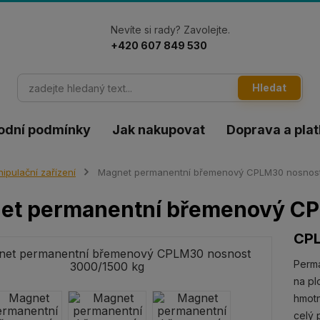
Nevíte si rady? Zavolejte.
+420 607 849 530
Hledat
odní podmínky
Jak nakupovat
Doprava a pla
ipulační zařízení
Magnet permanentní břemenový CPLM30 nosnost
et permanentní břemenový CP
CP
Perm
na pl
hmotn
celý 