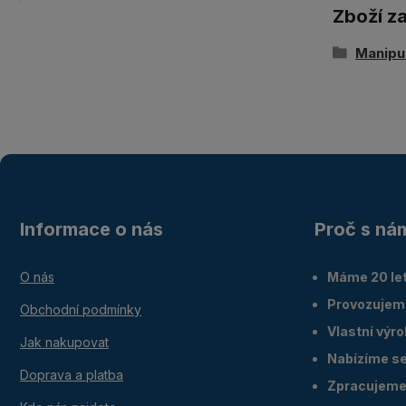
Zboží z
Manipul
Informace o nás
Proč s ná
O nás
Máme 20 let
Provozujem
Obchodní podmínky
Vlastní výr
Jak nakupovat
Nabízíme ser
Doprava a platba
Zpracujeme 