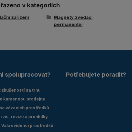
ařazeno v kategoriích
ační zařízení
Magnety zvedací
permanentní
mi spolupracovat?
Potřebujete poradit?
 zkušeností na trhu
e kamennou prodejnu
oba vázacích prostředků
vis, revize a prohlídky
Vaší evidenci prostředků