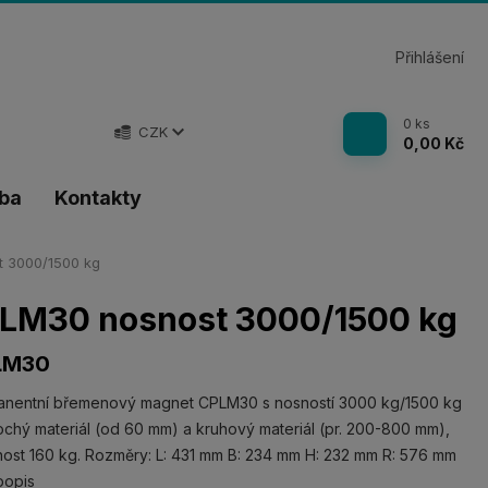
Přihlášení
0
ks
CZK
0,00 Kč
tba
Kontakty
 3000/1500 kg
LM30 nosnost 3000/1500 kg
LM30
anentní břemenový magnet CPLM30 s nosností 3000 kg/1500 kg
ochý materiál (od 60 mm) a kruhový materiál (pr. 200-800 mm),
ost 160 kg. Rozměry: L: 431 mm B: 234 mm H: 232 mm R: 576 mm
popis