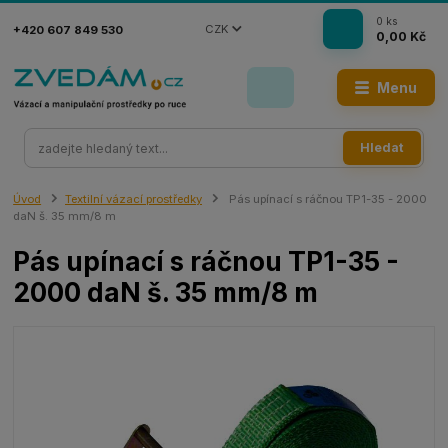
0
ks
CZK
+420 607 849 530
0,00 Kč
Menu
Hledat
Úvod
Textilní vázací prostředky
Pás upínací s ráčnou TP1-35 - 2000
daN š. 35 mm/8 m
Pás upínací s ráčnou TP1-35 -
2000 daN š. 35 mm/8 m