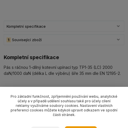
Kompletní specifikace
1
Související zboží
Kompletní specifikace
Pás s ráčnou 1-dílný kotevní upínací typ TP1-35 (LC) 2000
daN/1000 daN (délka L dle výběru) šíře 35 mm dle EN 12195-2.
Pro základní funkčnost, zpříjemnění používání webu, analytické
Související zboží
1
účely a v případě udělení souhlasu také pro účely cílení
reklamy využíváme soubory cookies. Nastavení vlastních
preferencí cookies můžete kdykoli upravit odkazem ve spodní
části stránek.