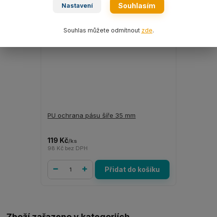
Souhlasím
Nastavení
Souhlas můžete odmítnout
zde
.
PU ochrana pásu šíře 35 mm
119 Kč
/
ks
98 Kč
bez DPH
Přidat do košíku
Zboží zařazeno v kategoriích