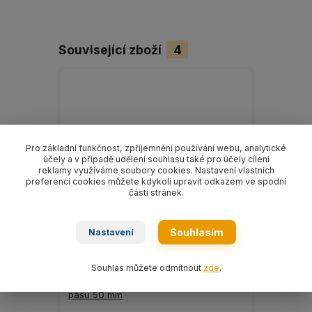
Související zboží
4
Pro základní funkčnost, zpříjemnění používání webu, analytické
účely a v případě udělení souhlasu také pro účely cílení
reklamy využíváme soubory cookies. Nastavení vlastních
preferencí cookies můžete kdykoli upravit odkazem ve spodní
části stránek.
Souhlasím
Nastavení
Souhlas můžete odmítnout
zde
.
Roh ochranný plastový - černý, pro šíři
Roh ochran
pásu 50 mm
polyetylen