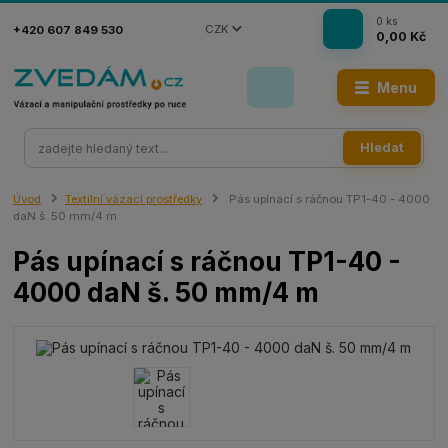
0
ks
CZK
+420 607 849 530
0,00 Kč
Menu
Hledat
Úvod
Textilní vázací prostředky
Pás upínací s ráčnou TP1-40 - 4000
daN š. 50 mm/4 m
Pás upínací s ráčnou TP1-40 -
4000 daN š. 50 mm/4 m