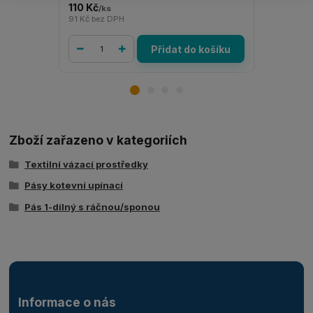
110 Kč
42 Kč
/
ks
/
ks
91 Kč
bez DPH
35 Kč
bez D
Přidat do košíku
Zboží zařazeno v kategoriích
Textilní vázací prostředky
Pásy kotevní upínací
Pás 1-dílný s ráčnou/sponou
Informace o nás