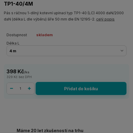
TP1-40/4M
Pás s ráčnou 1-dílný kotevní upínací typ TP1-40 (LC) 4000 daN/2000
daN (délka L dle výběru) šíře 50 mm dle EN 12195-2.
celý popis
Dostupnost
skladem
Délka L
398 Kč
/
ks
329 Kč
bez DPH
Přidat do košíku
Máme 20 let zkušeností na trhu