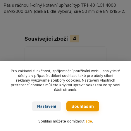
Pás s ráčnou 1-dílný kotevní upínací typ TP1-40 (LC) 4000
daN/2000 daN (délka L dle výběru) šíře 50 mm dle EN 12195-2.
Související zboží
4
Pro základní funkčnost, zpříjemnění používání webu, analytické
účely a v případě udělení souhlasu také pro účely cílení
reklamy využíváme soubory cookies. Nastavení vlastních
preferencí cookies můžete kdykoli upravit odkazem ve spodní
části stránek.
Souhlasím
Nastavení
Souhlas můžete odmítnout
zde
.