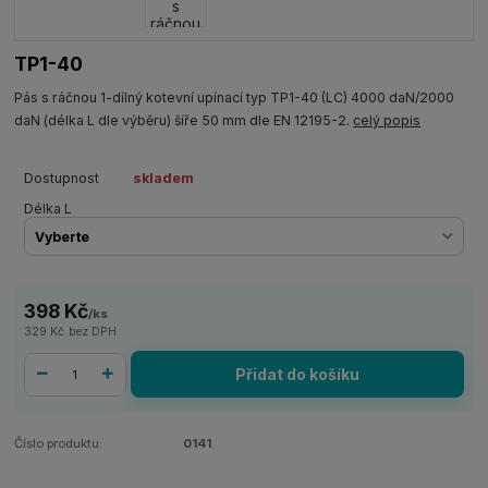
TP1-40
Pás s ráčnou 1-dílný kotevní upínací typ TP1-40 (LC) 4000 daN/2000
daN (délka L dle výběru) šíře 50 mm dle EN 12195-2.
celý popis
Dostupnost
skladem
Délka L
398 Kč
/
ks
329 Kč
bez DPH
Přidat do košíku
Číslo produktu:
0141