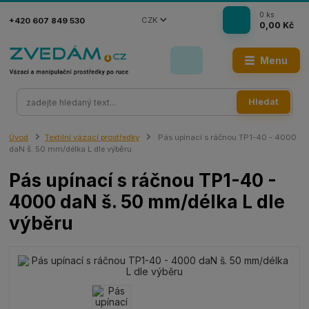
0
ks
CZK
+420 607 849 530
0,00 Kč
Menu
Hledat
Úvod
Textilní vázací prostředky
Pás upínací s ráčnou TP1-40 - 4000
daN š. 50 mm/délka L dle výběru
Pás upínací s ráčnou TP1-40 -
4000 daN š. 50 mm/délka L dle
výběru