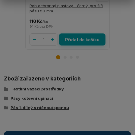
Roh ochranný plastový - černý, pro šíři
Roh ochran
pásu 50 mm
polyetylen
110 Kč
42 Kč
/
ks
/
ks
91 Kč
bez DPH
35 Kč
bez D
Přidat do košíku
Zboží zařazeno v kategoriích
Textilní vázací prostředky
Pásy kotevní upínací
Pás 1-dílný s ráčnou/sponou