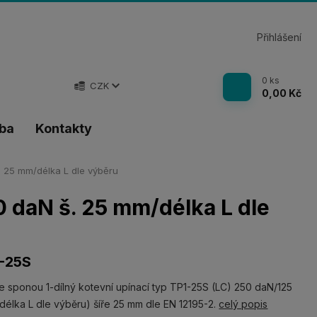
Přihlášení
0
ks
CZK
0,00 Kč
tba
Kontakty
 25 mm/délka L dle výběru
0 daN š. 25 mm/délka L dle
-25S
e sponou 1-dílný kotevní upínací typ TP1-25S (LC) 250 daN/125
délka L dle výběru) šíře 25 mm dle EN 12195-2.
celý popis