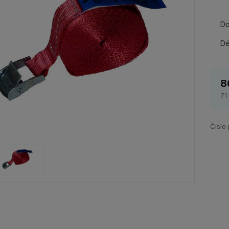
Do
Dé
8
71
Číslo