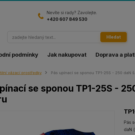
Nevíte si rady? Zavolejte.
+420 607 849 530
Hledat
odní podmínky
Jak nakupovat
Doprava a pla
tilní vázací prostředky
Pás upínací se sponou TP1-25S - 250 daN š.
pínací se sponou TP1-25S - 25
ru
TP1
Pás s
daN (