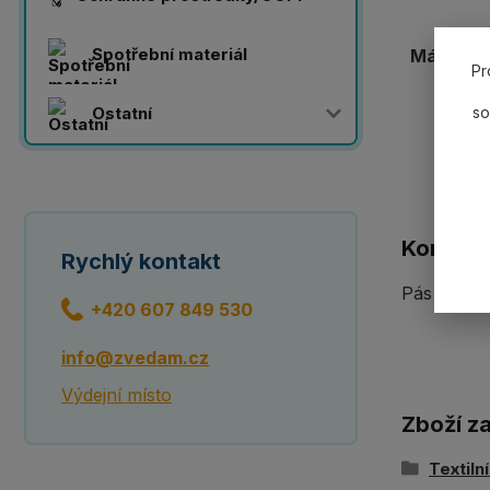
Spotřební materiál
Máme 20 
Pr
Ostatní
so
Komplet
Rychlý kontakt
Pás se spo
+420 607 849 530
info@zvedam.cz
Výdejní místo
Zboží z
Textiln