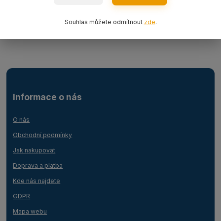
Ocelová lana
Souhlas můžete odmítnout
zde
.
Lanový 1-závěs s hákem
Informace o nás
O nás
Obchodní podmínky
Jak nakupovat
Doprava a platba
Kde nás najdete
GDPR
Mapa webu