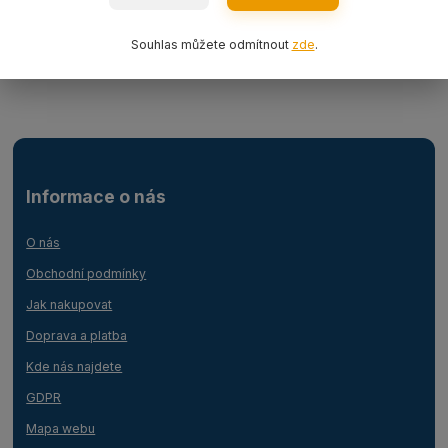
Ocelová lana
Souhlas můžete odmítnout
zde
.
Lanový 1-závěs s hákem
Informace o nás
O nás
Obchodní podmínky
Jak nakupovat
Doprava a platba
Kde nás najdete
GDPR
Mapa webu