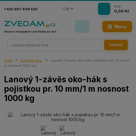
0
ks
CZK
+420 607 849 530
0,00 Kč
Menu
Hledat
Úvod
Ocelová lana
Lanový 1-závěs oko-hák s pojistkou pr. 10 mm/1
m nosnost 1000 kg
Lanový 1-závěs oko-hák s
pojistkou pr. 10 mm/1 m nosnost
1000 kg