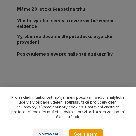
Máme 20 let zkušeností na trhu
Vlastní výroba, servis a revize včetně vedení
evidence
Vyrobíme a dodáme dle požadavku atypické
provedení
Poskytujeme slevy pro naše stálé zákazníky
Kompletní specifikace
Pro základní funkčnost, zpříjemnění používání webu, analytické
účely a v případě udělení souhlasu také pro účely cílení
Lanový 1-závěs oko-hák s pojistkou pr. 10 mm/délka L dle
reklamy využíváme soubory cookies. Nastavení vlastních
výběru, nosnost 1 000 kg. Provedení dle EN 13414-1 pozink.
preferencí cookies můžete kdykoli upravit odkazem ve spodní
části stránek.
Zboží zařazeno v kategoriích
Souhlasím
Nastavení