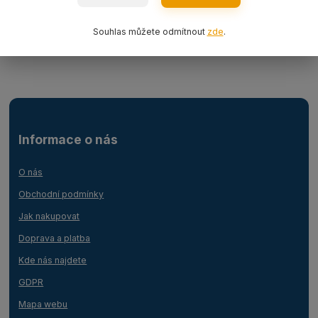
Ocelová lana
Souhlas můžete odmítnout
zde
.
Lanový 1-závěs s hákem
Informace o nás
O nás
Obchodní podmínky
Jak nakupovat
Doprava a platba
Kde nás najdete
GDPR
Mapa webu