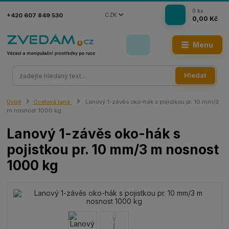
0
ks
CZK
+420 607 849 530
0,00 Kč
Menu
Hledat
Úvod
Ocelová lana
Lanový 1-závěs oko-hák s pojistkou pr. 10 mm/3
m nosnost 1000 kg
Lanový 1-závěs oko-hák s
pojistkou pr. 10 mm/3 m nosnost
1000 kg