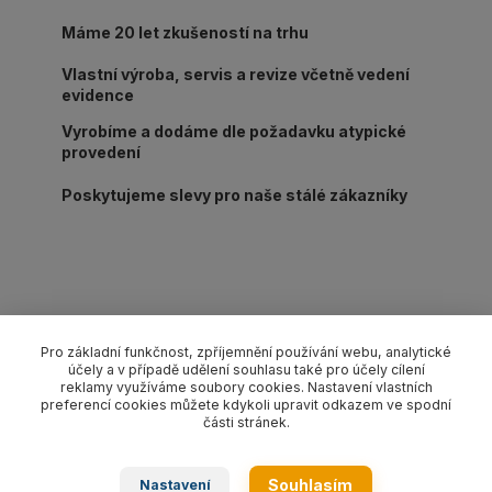
Máme 20 let zkušeností na trhu
Vlastní výroba, servis a revize včetně vedení
evidence
Vyrobíme a dodáme dle požadavku atypické
provedení
Poskytujeme slevy pro naše stálé zákazníky
Kompletní specifikace
Pro základní funkčnost, zpříjemnění používání webu, analytické
účely a v případě udělení souhlasu také pro účely cílení
Lanový 1-závěs oko-hák s pojistkou pr. 10 mm/délka L dle
reklamy využíváme soubory cookies. Nastavení vlastních
výběru, nosnost 1 000 kg. Provedení dle EN 13414-1 pozink.
preferencí cookies můžete kdykoli upravit odkazem ve spodní
části stránek.
Zboží zařazeno v kategoriích
Souhlasím
Nastavení