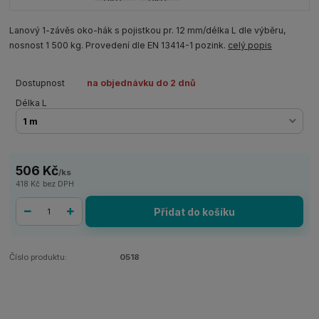
Lanový 1-závěs oko-hák s pojistkou pr. 12 mm/délka L dle výběru,
nosnost 1 500 kg. Provedení dle EN 13414-1 pozink.
celý popis
Dostupnost
na objednávku do 2 dnů
Délka L
506 Kč
/
ks
418 Kč
bez DPH
Přidat do košíku
Číslo produktu:
0518