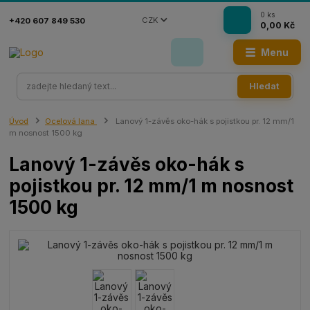
0
ks
CZK
+420 607 849 530
0,00 Kč
Menu
Hledat
Úvod
Ocelová lana
Lanový 1-závěs oko-hák s pojistkou pr. 12 mm/1
m nosnost 1500 kg
Lanový 1-závěs oko-hák s
pojistkou pr. 12 mm/1 m nosnost
1500 kg