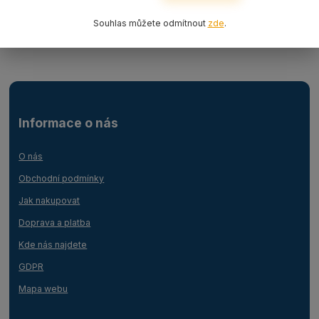
Ocelová lana
Souhlas můžete odmítnout
zde
.
Lanový 1-závěs s hákem
Informace o nás
O nás
Obchodní podmínky
Jak nakupovat
Doprava a platba
Kde nás najdete
GDPR
Mapa webu