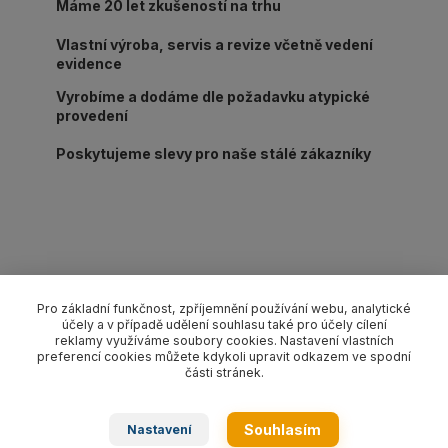
Máme 20 let zkušeností na trhu
Vlastní výroba, servis a revize včetně vedení
evidence
Vyrobíme a dodáme dle požadavku atypické
provedení
Poskytujeme slevy pro naše stálé zákazníky
Kompletní specifikace
Pro základní funkčnost, zpříjemnění používání webu, analytické
Lanový 1-závěs oko-hák s pojistkou pr. 12 mm/délka L dle
účely a v případě udělení souhlasu také pro účely cílení
reklamy využíváme soubory cookies. Nastavení vlastních
výběru, nosnost 1 500 kg. Provedení dle EN 13414-1 pozink.
preferencí cookies můžete kdykoli upravit odkazem ve spodní
části stránek.
Zboží zařazeno v kategoriích
Souhlasím
Nastavení