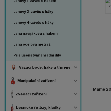
Lanový 1-závěs s hákem
Lanový 2-závěs s háky
Lanový 4-závěs s háky
Lana navijáková s hákem
Lana ocelová metráž
Příslušenství/náhradní díly
Vázací body, háky a třmeny
Manipulační zařízení
Máme 20 
Zvedací zařízení
Lesnické řetězy, kladky