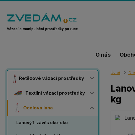
O nás
Obch
Úvod
Oce
Řetězové vázací prostředky
Lanov
Textilní vázací prostředky
kg
Ocelová lana
Lanový 1-závěs oko-oko