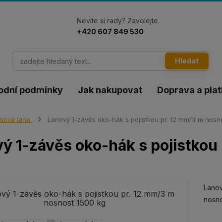
Nevíte si rady? Zavolejte.
+420 607 849 530
Hledat
odní podmínky
Jak nakupovat
Doprava a pla
lová lana
Lanový 1-závěs oko-hák s pojistkou pr. 12 mm/3 m nosn
ý 1-závěs oko-hák s pojistkou
Lanov
nosno