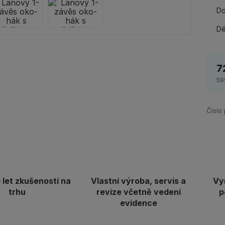
Do
Dé
7
59
Číslo
let zkušeností na
Vlastní výroba, servis a
Vy
trhu
revize včetně vedení
p
evidence