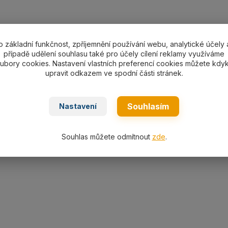
ní specifikace
o základní funkčnost, zpříjemnění používání webu, analytické účely 
případě udělení souhlasu také pro účely cílení reklamy využíváme
ubory cookies. Nastavení vlastních preferencí cookies můžete kdyk
ávěs oko-hák s pojistkou pr. 12 mm/délka L dle výběru, no
upravit odkazem ve spodní části stránek.
Souhlasím
Nastavení
ařazeno v kategoriích
Souhlas můžete odmítnout
zde
.
á lana
Lanový 1-závěs s hákem