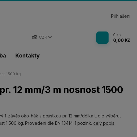
Přihlášení
0
ks
CZK
0,00 Kč
tba
Kontakty
ost 1500 kg
 pr. 12 mm/3 m nosnost 1500
ý 1-závěs oko-hák s pojistkou pr. 12 mm/délka L dle výběru,
st 1 500 kg. Provedení dle EN 13414-1 pozink.
celý popis