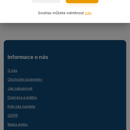
Ocelová lana
Souhlas můžete odmítnout
zde
.
Lanový 1-závěs s hákem
Informace o nás
O nás
Obchodní podmínky
Jak nakupovat
Doprava a platba
Kde nás najdete
GDPR
Mapa webu