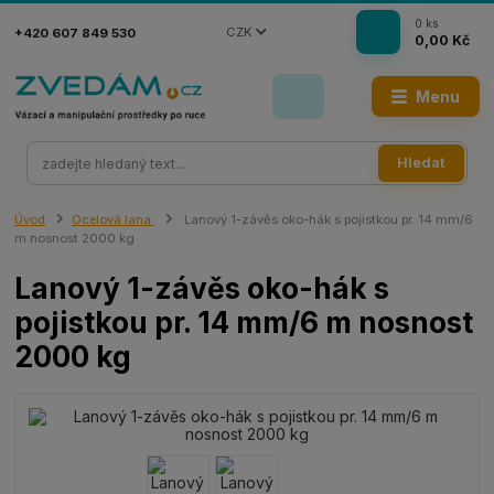
0
ks
CZK
+420 607 849 530
0,00 Kč
Menu
Hledat
Úvod
Ocelová lana
Lanový 1-závěs oko-hák s pojistkou pr. 14 mm/6
m nosnost 2000 kg
Lanový 1-závěs oko-hák s
pojistkou pr. 14 mm/6 m nosnost
2000 kg