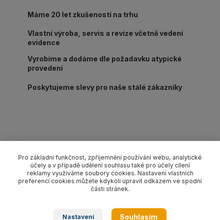
Máme 20 let zkušeností na trhu
Vlastní výroba, servis a revize včetně vedení
evidence
Vyrobíme a dodáme dle požadavku atypické
provedení
Poskytujeme slevy pro naše stálé zákazníky
Kompletní specifikace
Pro základní funkčnost, zpříjemnění používání webu, analytické
účely a v případě udělení souhlasu také pro účely cílení
Lanový 1-závěs oko-hák s pojistkou pr. 14 mm/délka L dle
reklamy využíváme soubory cookies. Nastavení vlastních
výběru, nosnost 2 000 kg. Provedení dle EN 13414-1 pozink.
preferencí cookies můžete kdykoli upravit odkazem ve spodní
části stránek.
Zboží zařazeno v kategoriích
Souhlasím
Nastavení