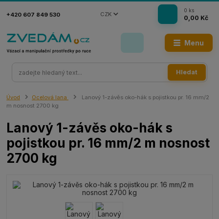
0
ks
CZK
+420 607 849 530
0,00 Kč
Menu
Hledat
Úvod
Ocelová lana
Lanový 1-závěs oko-hák s pojistkou pr. 16 mm/2
m nosnost 2700 kg
Lanový 1-závěs oko-hák s
pojistkou pr. 16 mm/2 m nosnost
2700 kg