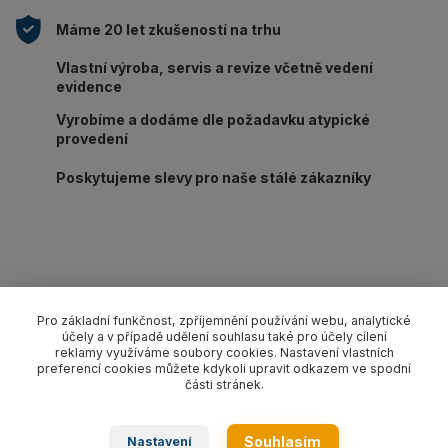
Máme 20 let zkušeností na trhu
Vlastní výroba, servis a revize včetně vedení
evidence
Vyrobíme a dodáme dle požadavku atypické
provedení
Poskytujeme slevy pro naše stálé zákazníky
Kompletní specifikace
Pro základní funkčnost, zpříjemnění používání webu, analytické
účely a v případě udělení souhlasu také pro účely cílení
Lanový 1-závěs oko-hák s pojistkou pr. 16 mm/délka L dle
reklamy využíváme soubory cookies. Nastavení vlastních
výběru, nosnost 2 700 kg. Provedení dle EN 13414-1 pozink.
preferencí cookies můžete kdykoli upravit odkazem ve spodní
části stránek.
Zboží zařazeno v kategoriích
Souhlasím
Nastavení