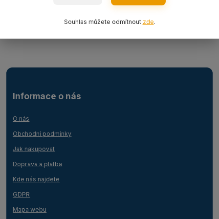
Ocelová lana
Souhlas můžete odmítnout
zde
.
Lanový 1-závěs s hákem
Informace o nás
O nás
Obchodní podmínky
Jak nakupovat
Doprava a platba
Kde nás najdete
GDPR
Mapa webu