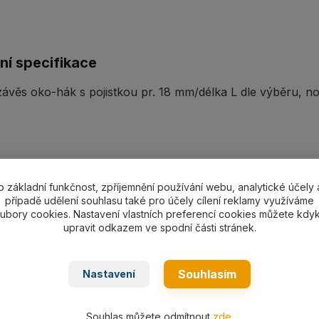
ní specifikace
ávěs oko-hák s pojistkou pr. 18 mm/délka L dle výběru, n
ařazeno v kategoriích
o základní funkčnost, zpříjemnění používání webu, analytické účely 
případě udělení souhlasu také pro účely cílení reklamy využíváme
á lana
Lanový 1-závěs s hákem
ubory cookies. Nastavení vlastních preferencí cookies můžete kdyk
upravit odkazem ve spodní části stránek.
Souhlasím
Nastavení
Souhlas můžete odmítnout
zde
.