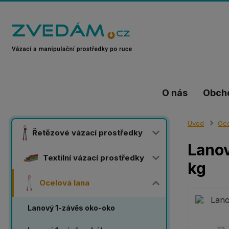
O nás
Obch
Úvod
Oce
Řetězové vázací prostředky
Lanov
Textilní vázací prostředky
kg
Ocelová lana
Lanový 1-závěs oko-oko