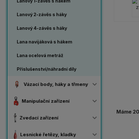
Lanový 1-závěs s hákem
Lanový 2-závěs s háky
Lanový 4-závěs s háky
Lana navijáková s hákem
Lana ocelová metráž
Příslušenství/náhradní díly
Vázací body, háky a třmeny
Manipulační zařízení
Máme 20 
Zvedací zařízení
Lesnické řetězy, kladky