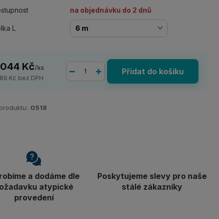
stupnost
na objednávku do 2 dnů
lka L
 044 Kč
/
ks
Přidat do košíku
689 Kč
bez DPH
 produktu:
0518
robíme a dodáme dle
Poskytujeme slevy pro naše
ožadavku atypické
stálé zákazníky
provedení