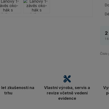
Do
Dé
2
1 
Číslo
let zkušeností na
Vlastní výroba, servis a
Vy
trhu
revize včetně vedení
p
evidence