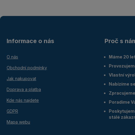
Informace o nás
Proč s ná
O nás
Máme 20 let
Provozujem
Obchodní podmínky
Vlastní výr
Jak nakupovat
Nabízíme ser
Doprava a platba
Zpracujeme 
Kde nás najdete
Poradíme V
GDPR
Poskytujeme
stálé zákaz
Mapa webu