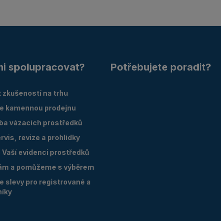
mi spolupracovat?
Potřebujete poradit?
 zkušeností na trhu
e kamennou prodejnu
oba vázacích prostředků
vis, revize a prohlídky
Vaší evidenci prostředků
ám a pomůžeme s výběrem
 slevy pro registrované a
níky