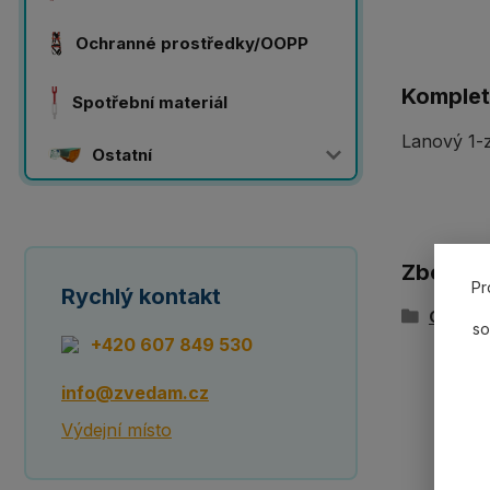
Ochranné prostředky/OOPP
Komplet
Spotřební materiál
Lanový 1-z
Ostatní
Zboží z
Pr
Rychlý kontakt
Ocelov
so
+420 607 849 530
info@zvedam.cz
Výdejní místo