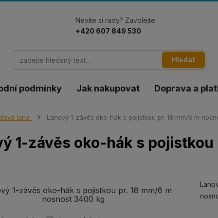
Nevíte si rady? Zavolejte.
+420 607 849 530
Hledat
odní podmínky
Jak nakupovat
Doprava a pla
lová lana
Lanový 1-závěs oko-hák s pojistkou pr. 18 mm/6 m nosn
ý 1-závěs oko-hák s pojistkou
Lanov
nosno