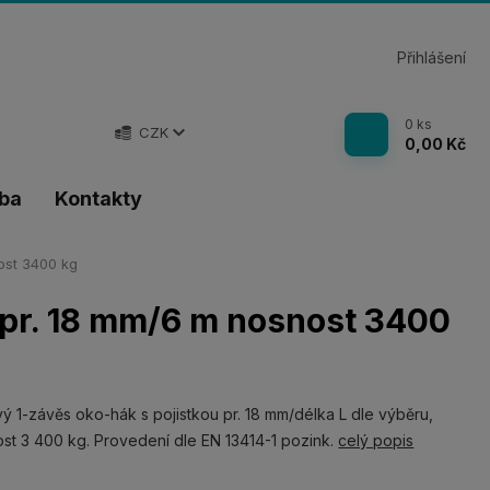
Přihlášení
0
ks
CZK
0,00 Kč
tba
Kontakty
ost 3400 kg
 pr. 18 mm/6 m nosnost 3400
ý 1-závěs oko-hák s pojistkou pr. 18 mm/délka L dle výběru,
st 3 400 kg. Provedení dle EN 13414-1 pozink.
celý popis