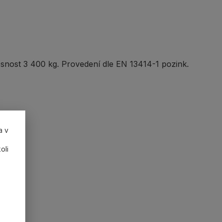
osnost 3 400 kg. Provedení dle EN 13414-1 pozink.
a v
oli