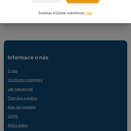
Ocelová lana
Souhlas můžete odmítnout
zde
.
Lanový 1-závěs s hákem
Informace o nás
O nás
Obchodní podmínky
Jak nakupovat
Doprava a platba
Kde nás najdete
GDPR
Mapa webu