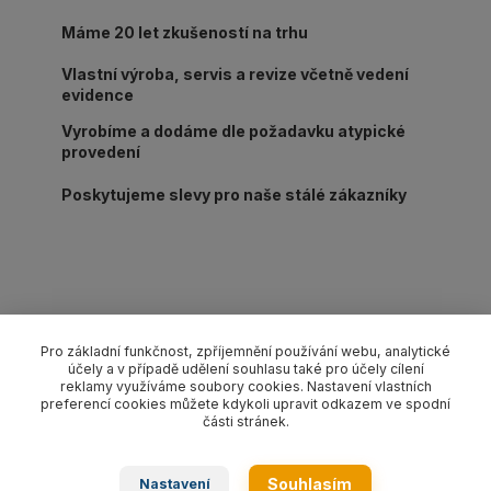
Máme 20 let zkušeností na trhu
Vlastní výroba, servis a revize včetně vedení
evidence
Vyrobíme a dodáme dle požadavku atypické
provedení
Poskytujeme slevy pro naše stálé zákazníky
Kompletní specifikace
Pro základní funkčnost, zpříjemnění používání webu, analytické
účely a v případě udělení souhlasu také pro účely cílení
Lanový 1-závěs oko-hák s pojistkou pr. 20 mm/délka L dle
reklamy využíváme soubory cookies. Nastavení vlastních
výběru, nosnost 4 350 kg. Provedení dle EN 13414-1 pozink.
preferencí cookies můžete kdykoli upravit odkazem ve spodní
části stránek.
Zboží zařazeno v kategoriích
Souhlasím
Nastavení