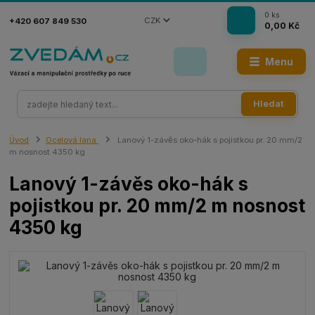
0
ks
CZK
+420 607 849 530
0,00 Kč
Menu
Hledat
Úvod
Ocelová lana
Lanový 1-závěs oko-hák s pojistkou pr. 20 mm/2
m nosnost 4350 kg
Lanový 1-závěs oko-hák s
pojistkou pr. 20 mm/2 m nosnost
4350 kg