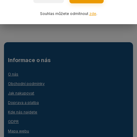
Ocelová lana
Souhlas můžete odmítnout
zde
.
Lanový 1-závěs s hákem
Informace o nás
O nás
Obchodní podmínky
Jak nakupovat
Doprava a platba
Kde nás najdete
GDPR
Mapa webu