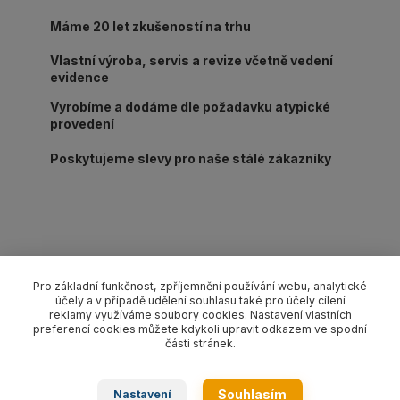
Máme 20 let zkušeností na trhu
Vlastní výroba, servis a revize včetně vedení
evidence
Vyrobíme a dodáme dle požadavku atypické
provedení
Poskytujeme slevy pro naše stálé zákazníky
Kompletní specifikace
Pro základní funkčnost, zpříjemnění používání webu, analytické
účely a v případě udělení souhlasu také pro účely cílení
Lanový 1-závěs oko-hák s pojistkou pr. 8 mm/délka L dle
reklamy využíváme soubory cookies. Nastavení vlastních
výběru, nosnost 700 kg. Provedení dle EN 13414-1 pozink.
preferencí cookies můžete kdykoli upravit odkazem ve spodní
části stránek.
Zboží zařazeno v kategoriích
Souhlasím
Nastavení