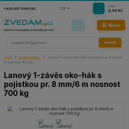
0
ks
CZK
+420 607 849 530
0,00 Kč
Menu
Hledat
Úvod
Ocelová lana
Lanový 1-závěs oko-hák s pojistkou pr. 8 mm/6
m nosnost 700 kg
Lanový 1-závěs oko-hák s
pojistkou pr. 8 mm/6 m nosnost
700 kg