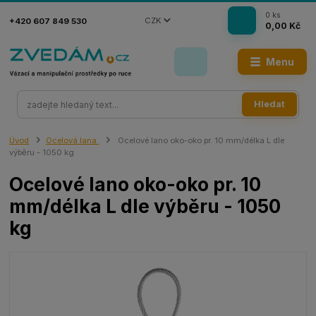
0
ks
CZK
+420 607 849 530
0,00 Kč
Menu
Hledat
Úvod
Ocelová lana
Ocelové lano oko-oko pr. 10 mm/délka L dle
výběru - 1050 kg
Ocelové lano oko-oko pr. 10
mm/délka L dle výběru - 1050
kg