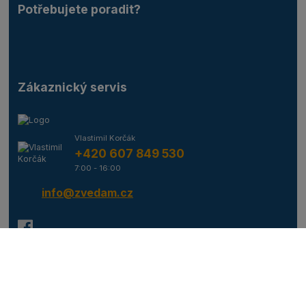
Potřebujete poradit?
Zákaznický servis
Vlastimil Korčák
+420 607 849 530
7:00 - 16:00
info@zvedam.cz
Copyright © 2026 zvedam.cz LOGITECH servis s.r.o.