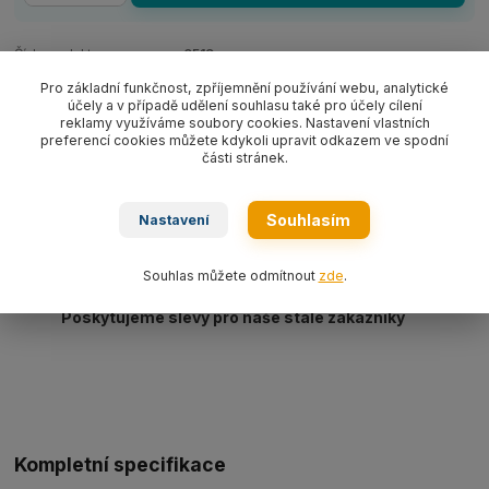
Číslo produktu:
0519
Pro základní funkčnost, zpříjemnění používání webu, analytické
účely a v případě udělení souhlasu také pro účely cílení
reklamy využíváme soubory cookies. Nastavení vlastních
preferencí cookies můžete kdykoli upravit odkazem ve spodní
Máme 20 let zkušeností na trhu
části stránek.
Vlastní výroba, servis a revize včetně vedení
evidence
Souhlasím
Nastavení
Vyrobíme a dodáme dle požadavku atypické
provedení
Souhlas můžete odmítnout
zde
.
Poskytujeme slevy pro naše stálé zákazníky
Kompletní specifikace