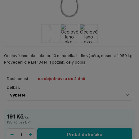
Ocelové lano oko-oko pr. 10 mm/délka L dle výběru, nosnost 1 050 kg.
Provedení dle EN 13414-1 pozink.
celý popis
Dostupnost
na objednávku do 2 dnů
Délka L
191 Kč
/
ks
158 Kč
bez DPH
Přidat do košíku