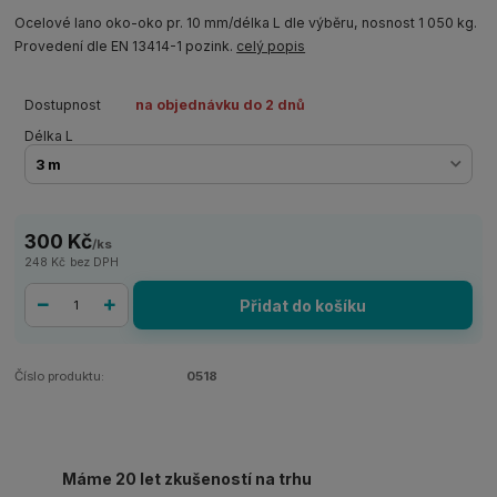
Ocelové lano oko-oko pr. 10 mm/délka L dle výběru, nosnost 1 050 kg.
Provedení dle EN 13414-1 pozink.
celý popis
Dostupnost
na objednávku do 2 dnů
Délka L
300 Kč
/
ks
248 Kč
bez DPH
Přidat do košíku
Číslo produktu:
0518
Máme 20 let zkušeností na trhu