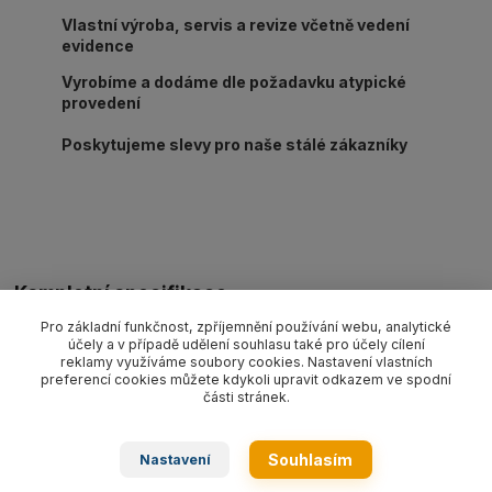
Vlastní výroba, servis a revize včetně vedení
evidence
Vyrobíme a dodáme dle požadavku atypické
provedení
Poskytujeme slevy pro naše stálé zákazníky
Kompletní specifikace
Pro základní funkčnost, zpříjemnění používání webu, analytické
Ocelové lano oko-oko pr. 10 mm/délka L dle výběru, nosnost 1
účely a v případě udělení souhlasu také pro účely cílení
050 kg. Provedení dle EN 13414-1 pozink.
reklamy využíváme soubory cookies. Nastavení vlastních
preferencí cookies můžete kdykoli upravit odkazem ve spodní
části stránek.
Zboží zařazeno v kategoriích
Souhlasím
Nastavení
Ocelová lana