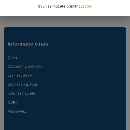
Lanový 1-závěs oko-oko
Souhlas můžete odmítnout
zde
.
Informace o nás
O nás
Obchodní podmínky
Jak nakupovat
Doprava a platba
Kde nás najdete
GDPR
Mapa webu