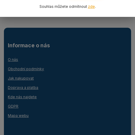
Lanový 1-závěs oko-oko
Souhlas můžete odmítnout
zde
.
Informace o nás
O nás
Obchodní podmínky
Jak nakupovat
Doprava a platba
Kde nás najdete
GDPR
Mapa webu