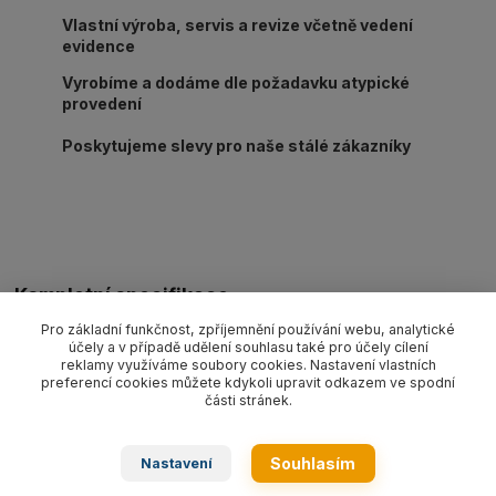
Vlastní výroba, servis a revize včetně vedení
evidence
Vyrobíme a dodáme dle požadavku atypické
provedení
Poskytujeme slevy pro naše stálé zákazníky
Kompletní specifikace
Pro základní funkčnost, zpříjemnění používání webu, analytické
Ocelové lano oko-oko pr. 12 mm/délka L dle výběru, nosnost 1
účely a v případě udělení souhlasu také pro účely cílení
550 kg. Provedení dle EN 13414-1 pozink.
reklamy využíváme soubory cookies. Nastavení vlastních
preferencí cookies můžete kdykoli upravit odkazem ve spodní
části stránek.
Zboží zařazeno v kategoriích
Souhlasím
Nastavení
Ocelová lana