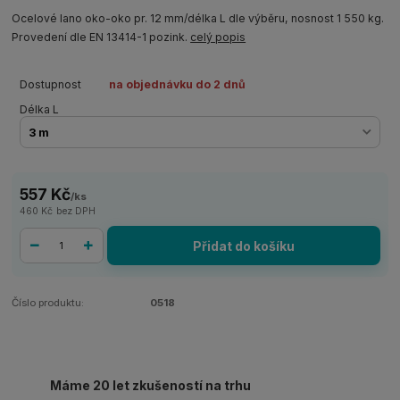
Ocelové lano oko-oko pr. 12 mm/délka L dle výběru, nosnost 1 550 kg.
Provedení dle EN 13414-1 pozink.
celý popis
Dostupnost
na objednávku do 2 dnů
Délka L
557 Kč
/
ks
460 Kč
bez DPH
Přidat do košíku
Číslo produktu:
0518
Máme 20 let zkušeností na trhu