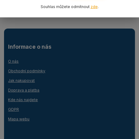
Lanový 1-závěs oko-oko
Souhlas můžete odmítnout
zde
.
Informace o nás
O nás
Obchodní podmínky
Jak nakupovat
Doprava a platba
Kde nás najdete
GDPR
Mapa webu