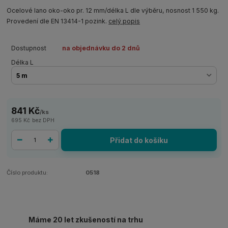
Ocelové lano oko-oko pr. 12 mm/délka L dle výběru, nosnost 1 550 kg.
Provedení dle EN 13414-1 pozink.
celý popis
Dostupnost
na objednávku do 2 dnů
Délka L
841 Kč
/
ks
695 Kč
bez DPH
Přidat do košíku
Číslo produktu:
0518
Máme 20 let zkušeností na trhu