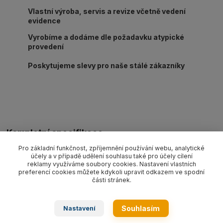
Vlastní výroba, servis a revize včetně vedení
evidence
Vyrobíme a dodáme dle požadavku atypické
provedení
Poskytujeme slevy pro naše stálé zákazníky
Kompletní specifikace
Pro základní funkčnost, zpříjemnění používání webu, analytické
Ocelové lano oko-oko pr. 12 mm/délka L dle výběru, nosnost 1
účely a v případě udělení souhlasu také pro účely cílení
550 kg. Provedení dle EN 13414-1 pozink.
reklamy využíváme soubory cookies. Nastavení vlastních
preferencí cookies můžete kdykoli upravit odkazem ve spodní
části stránek.
Zboží zařazeno v kategoriích
Souhlasím
Nastavení
Ocelová lana