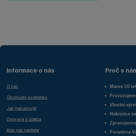
Informace o nás
Proč s ná
O nás
Máme 20 let
Provozujem
Obchodní podmínky
Vlastní výr
Jak nakupovat
Nabízíme ser
Doprava a platba
Zpracujeme 
Kde nás najdete
Poradíme V