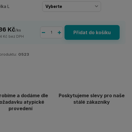
lka L
86 Kč
/
ks
Přidat do košíku
4 Kč
bez DPH
 produktu:
0523
robíme a dodáme dle
Poskytujeme slevy pro naše
ožadavku atypické
stálé zákazníky
provedení