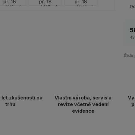
Dé
5
48
Číslo
let zkušeností na
Vlastní výroba, servis a
Vy
trhu
revize včetně vedení
p
evidence