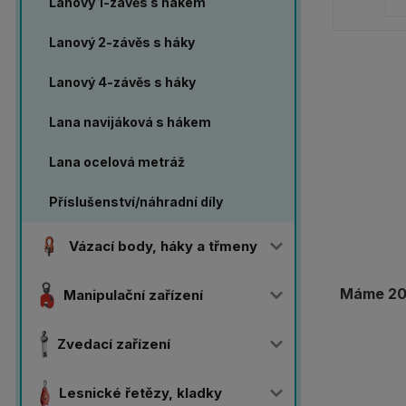
Lanový 1-závěs s hákem
Lanový 2-závěs s háky
Lanový 4-závěs s háky
Lana navijáková s hákem
Lana ocelová metráž
Příslušenství/náhradní díly
Vázací body, háky a třmeny
Máme 20 
Manipulační zařízení
Zvedací zařízení
Lesnické řetězy, kladky