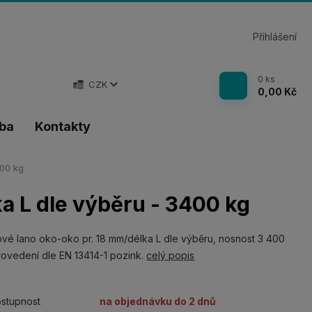
Přihlášení
0
ks
CZK
0,00 Kč
tba
Kontakty
400 kg
a L dle výběru - 3400 kg
vé lano oko-oko pr. 18 mm/délka L dle výběru, nosnost 3 400
rovedení dle EN 13414-1 pozink.
celý popis
stupnost
na objednávku do 2 dnů