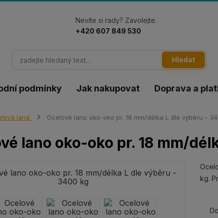
Nevíte si rady? Zavolejte.
+420 607 849 530
Hledat
odní podmínky
Jak nakupovat
Doprava a pla
lová lana
Ocelové lano oko-oko pr. 18 mm/délka L dle výběru - 3
vé lano oko-oko pr. 18 mm/délk
Ocelo
kg. P
Do