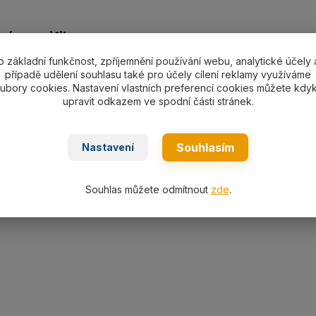
ní specifikace
o základní funkčnost, zpříjemnění používání webu, analytické účely 
no oko-oko pr. 18 mm/délka L dle výběru, nosnost 3 400 k
případě udělení souhlasu také pro účely cílení reklamy využíváme
ubory cookies. Nastavení vlastních preferencí cookies můžete kdyk
upravit odkazem ve spodní části stránek.
Souhlasím
Nastavení
ařazeno v kategoriích
á lana
Lanový 1-závěs oko-oko
Souhlas můžete odmítnout
zde
.