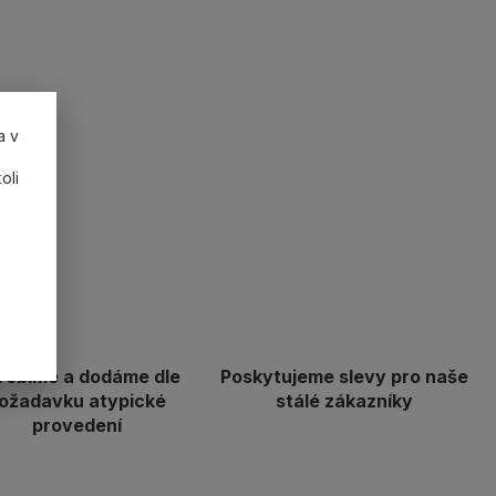
a v
oli
robíme a dodáme dle
Poskytujeme slevy pro naše
ožadavku atypické
stálé zákazníky
provedení