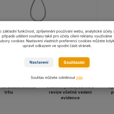
o základní funkčnost, zpříjemnění používání webu, analytické účely 
případě udělení souhlasu také pro účely cílení reklamy využíváme
ubory cookies. Nastavení vlastních preferencí cookies můžete kdyk
upravit odkazem ve spodní části stránek.
Souhlasím
Nastavení
Souhlas můžete odmítnout
zde
.
let zkušeností na
Vlastní výroba, servis a
Vy
trhu
revize včetně vedení
p
evidence