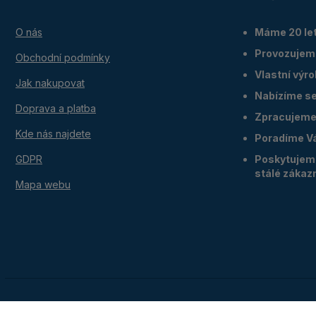
O nás
Máme 20 let
Provozujem
Obchodní podmínky
Vlastní výr
Jak nakupovat
Nabízíme ser
Doprava a platba
Zpracujeme 
Kde nás najdete
Poradíme V
GDPR
Poskytujeme
stálé zákaz
Mapa webu