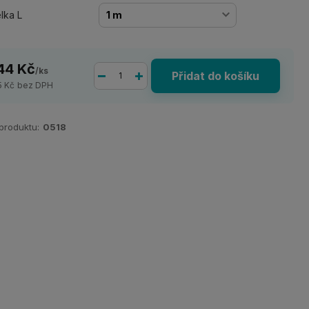
lka L
44 Kč
/
ks
Přidat do košíku
5 Kč
bez DPH
 produktu:
0518