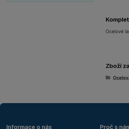
Komplet
Ocelové la
Zboží z
Ocelov
Informace o nás
Proč s ná