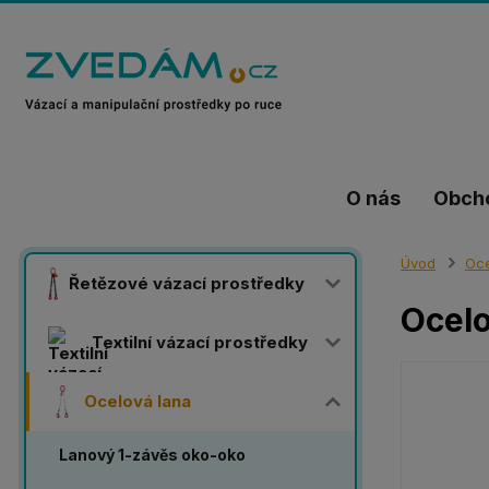
O nás
Obch
Úvod
Oce
Řetězové vázací prostředky
Ocelo
Textilní vázací prostředky
Ocelová lana
Lanový 1-závěs oko-oko