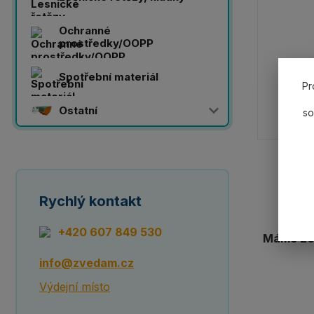
Ochranné
prostředky/OOPP
Spotřební materiál
Pr
Ostatní
so
Rychlý kontakt
+420 607 849 530
Máme 20 
info@zvedam.cz
Výdejní místo