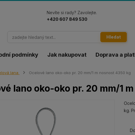
Nevíte si rady? Zavolejte.
+420 607 849 530
Hledat
odní podmínky
Jak nakupovat
Doprava a pla
lová lana
Ocelové lano oko-oko pr. 20 mm/1 m nosnost 4350 kg
vé lano oko-oko pr. 20 mm/1 m
Ocelo
kg. P
Do