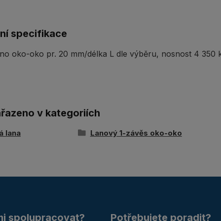
ní specifikace
no oko-oko pr. 20 mm/délka L dle výběru, nosnost 4 350 k
ařazeno v kategoriích
á lana
Lanový 1-závěs oko-oko
mi spolupracovat?
Potřebujete poradit?