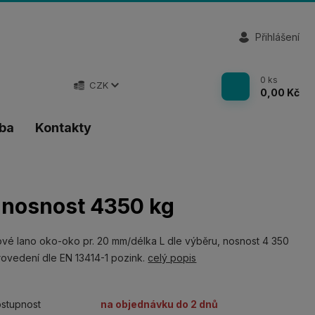
Přihlášení
0
ks
CZK
0,00 Kč
tba
Kontakty
 nosnost 4350 kg
vé lano oko-oko pr. 20 mm/délka L dle výběru, nosnost 4 350
rovedení dle EN 13414-1 pozink.
celý popis
stupnost
na objednávku do 2 dnů