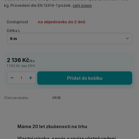
kg. Provedení dle EN 13414-1 pozink.
celý popis
Dostupnost
na objednávku do 2 dnů
Délka L
2 136 Kč
/
ks
1 765 Kč
bez DPH
Přidat do košíku
Číslo produktu:
0518
Máme 20 let zkušeností na trhu
Vlastní výroba, servis a revize včetně vedení