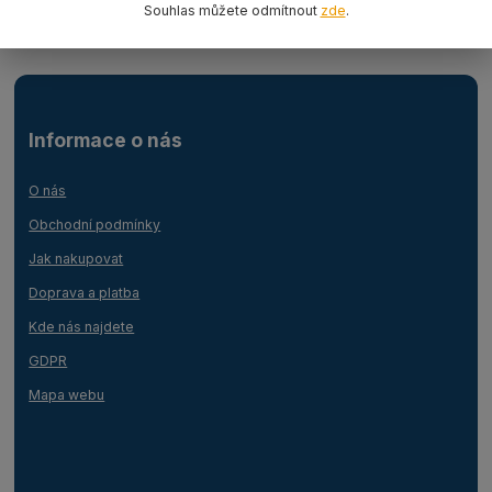
Souhlas můžete odmítnout
zde
.
Informace o nás
O nás
Obchodní podmínky
Jak nakupovat
Doprava a platba
Kde nás najdete
GDPR
Mapa webu