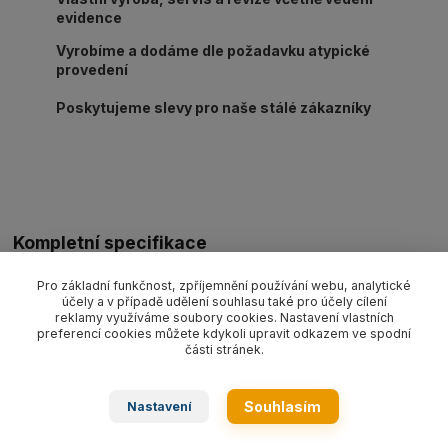
evidence
Vyrobíme a dodáme dle požadavku atypické
provedení
Poskytujeme slevy pro naše stálé zákazníky
Kompletní specifikace
Ocelové lano oko-oko pr. 20 mm/délka L dle výběru, nosnost 4
Pro základní funkčnost, zpříjemnění používání webu, analytické
350 kg. Provedení dle EN 13414-1 pozink.
účely a v případě udělení souhlasu také pro účely cílení
reklamy využíváme soubory cookies. Nastavení vlastních
preferencí cookies můžete kdykoli upravit odkazem ve spodní
části stránek.
Zboží zařazeno v kategoriích
Souhlasím
Nastavení
Ocelová lana
Lanový 1-závěs oko-oko