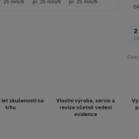
Dé
2
2 
Číslo
let zkušeností na
Vlastní výroba, servis a
Vy
trhu
revize včetně vedení
p
evidence