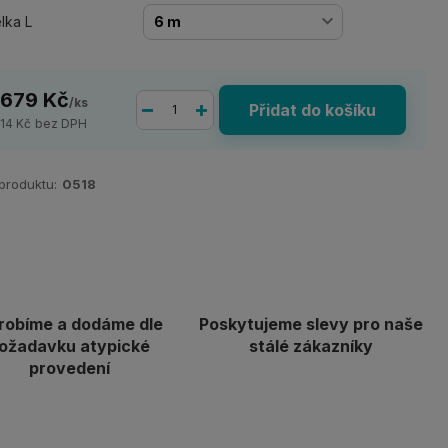
lka L
 679 Kč
/
ks
Přidat do košíku
214 Kč
bez DPH
 produktu:
0518
robíme a dodáme dle
Poskytujeme slevy pro naše
ožadavku atypické
stálé zákazníky
provedení