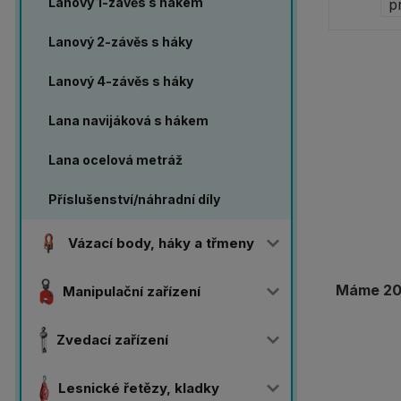
Lanový 1-závěs s hákem
Lanový 2-závěs s háky
Lanový 4-závěs s háky
Lana navijáková s hákem
Lana ocelová metráž
Příslušenství/náhradní díly
Vázací body, háky a třmeny
Máme 20 
Manipulační zařízení
Zvedací zařízení
Lesnické řetězy, kladky