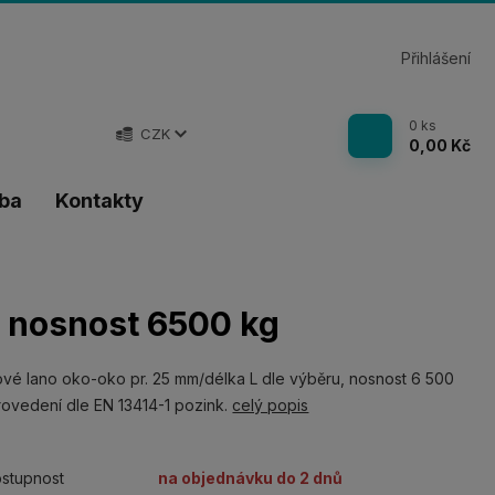
Přihlášení
0
ks
CZK
0,00 Kč
tba
Kontakty
m nosnost 6500 kg
vé lano oko-oko pr. 25 mm/délka L dle výběru, nosnost 6 500
rovedení dle EN 13414-1 pozink.
celý popis
stupnost
na objednávku do 2 dnů