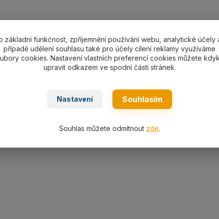
ní specifikace
o základní funkčnost, zpříjemnění používání webu, analytické účely 
no oko-oko pr. 25 mm/délka L dle výběru, nosnost 6 500 k
případě udělení souhlasu také pro účely cílení reklamy využíváme
ubory cookies. Nastavení vlastních preferencí cookies můžete kdyk
upravit odkazem ve spodní části stránek.
Souhlasím
Nastavení
ařazeno v kategoriích
á lana
Lanový 1-závěs oko-oko
Souhlas můžete odmítnout
zde
.