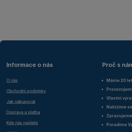
Informace o nás
Proč s ná
O nás
Máme 20 let
Provozujem
Obchodní podmínky
Vlastní výr
Jak nakupovat
Nabízíme ser
Doprava a platba
Zpracujeme 
Kde nás najdete
Poradíme V