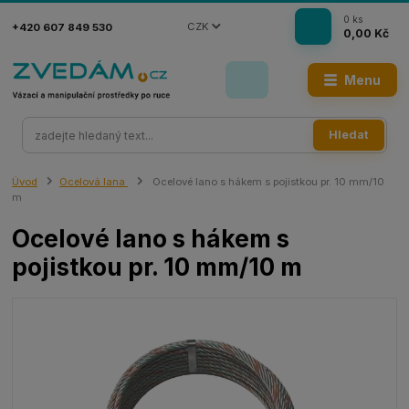
0
ks
CZK
+420 607 849 530
0,00 Kč
Menu
Hledat
Úvod
Ocelová lana
Ocelové lano s hákem s pojistkou pr. 10 mm/10
m
Ocelové lano s hákem s
pojistkou pr. 10 mm/10 m