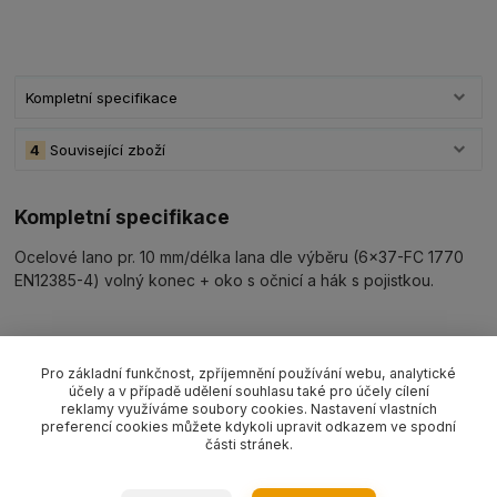
Kompletní specifikace
4
Související zboží
Kompletní specifikace
Ocelové lano pr. 10 mm/délka lana dle výběru (6x37-FC 1770
EN12385-4) volný konec + oko s očnicí a hák s pojistkou.
Pro základní funkčnost, zpříjemnění používání webu, analytické
Související zboží
4
účely a v případě udělení souhlasu také pro účely cílení
reklamy využíváme soubory cookies. Nastavení vlastních
preferencí cookies můžete kdykoli upravit odkazem ve spodní
části stránek.