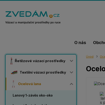
O nás
Obch
Úvod
Oce
Řetězové vázací prostředky
Ocelo
Textilní vázací prostředky
Ocelová lana
Lanový 1-závěs oko-oko