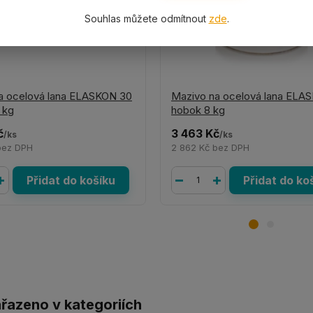
Souhlas můžete odmítnout
zde
.
a ocelová lana ELASKON 30
Mazivo na ocelová lana ELA
 kg
hobok 8 kg
č
3 463 Kč
/
ks
/
ks
bez DPH
2 862 Kč
bez DPH
Přidat do košíku
Přidat do ko
ařazeno v kategoriích