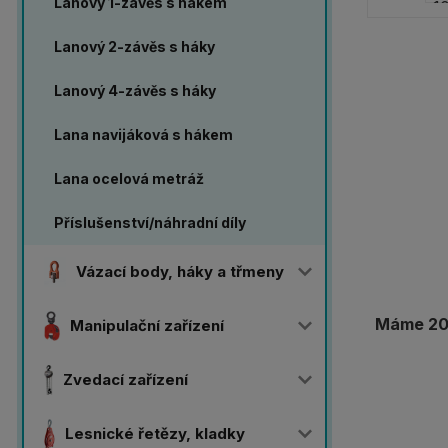
Lanový 1-závěs s hákem
Lanový 2-závěs s háky
Lanový 4-závěs s háky
Lana navijáková s hákem
Lana ocelová metráž
Příslušenství/náhradní díly
Vázací body, háky a třmeny
Máme 20 
Manipulační zařízení
Zvedací zařízení
Lesnické řetězy, kladky