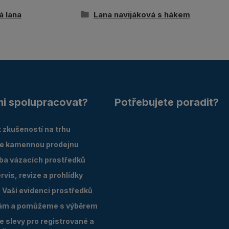
á lana
Lana navijáková s hákem
mi spolupracovat?
Potřebujete poradit?
 zkušeností na trhu
e kamennou prodejnu
oba vázacích prostředků
vis, revize a prohlídky
Vaší evidenci prostředků
ám a pomůžeme s výběrem
 slevy pro registrované a