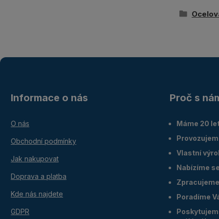
Ocelov
Informace o nás
Proč s ná
O nás
Máme 20 let
Provozujem
Obchodní podmínky
Vlastní výr
Jak nakupovat
Nabízíme ser
Doprava a platba
Zpracujeme 
Kde nás najdete
Poradíme V
GDPR
Poskytujeme