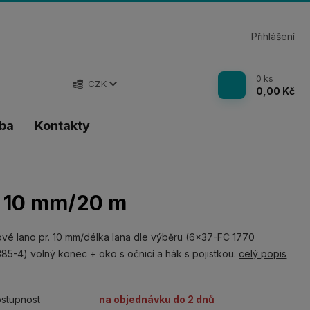
Přihlášení
0
ks
CZK
0,00 Kč
tba
Kontakty
r. 10 mm/20 m
vé lano pr. 10 mm/délka lana dle výběru (6x37-FC 1770
85-4) volný konec + oko s očnicí a hák s pojistkou.
celý popis
stupnost
na objednávku do 2 dnů