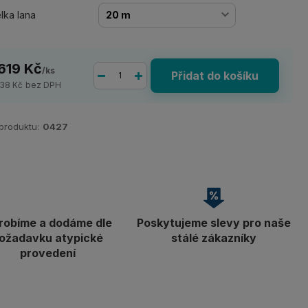
lka lana
 619 Kč
/
ks
Přidat do košíku
338 Kč
bez DPH
 produktu:
0427
robíme a dodáme dle
Poskytujeme slevy pro naše
ožadavku atypické
stálé zákazníky
provedení