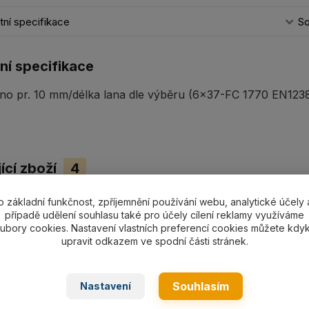
ní specifikace
So
ní specifikace
no pr. 10 mm/délka lana dle výběru (6x37-FC 1770 EN12385
ící zboží
4
o základní funkčnost, zpříjemnění používání webu, analytické účely 
případě udělení souhlasu také pro účely cílení reklamy využíváme
ubory cookies. Nastavení vlastních preferencí cookies můžete kdyk
upravit odkazem ve spodní části stránek.
Souhlasím
Nastavení