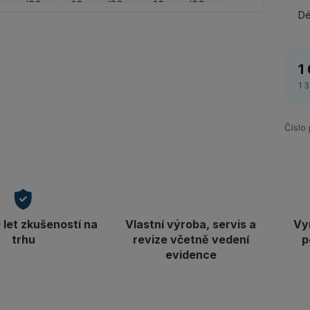
Dé
1
1 
Číslo
let zkušeností na
Vlastní výroba, servis a
Vy
trhu
revize včetně vedení
p
evidence