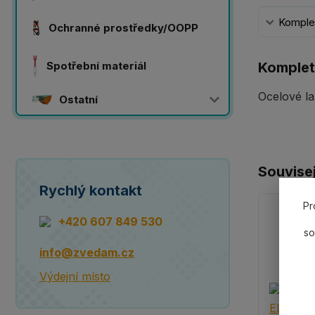
Komplet
Ochranné prostředky/OOPP
Spotřební materiál
Komplet
Ocelové la
Ostatní
Souvisej
Rychlý kontakt
Pr
+420 607 849 530
so
info@zvedam.cz
Výdejní místo