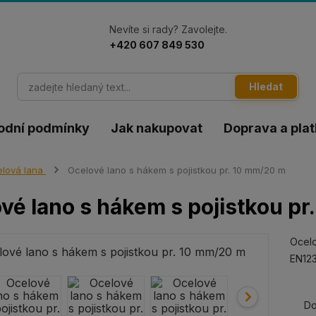
Nevíte si rady? Zavolejte.
+420 607 849 530
Hledat
odní podmínky
Jak nakupovat
Doprava a pla
lová lana
Ocelové lano s hákem s pojistkou pr. 10 mm/20 m
vé lano s hákem s pojistkou p
Ocelo
EN123
Do