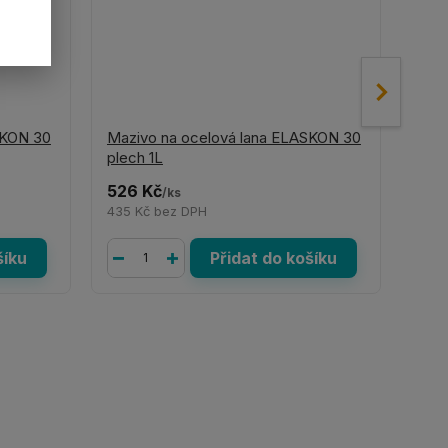
SKON 30
Mazivo na ocelová lana ELASKON 30
Mazi
plech 1L
spra
526 Kč
422
/
ks
435 Kč
bez DPH
349
šíku
Přidat do košíku