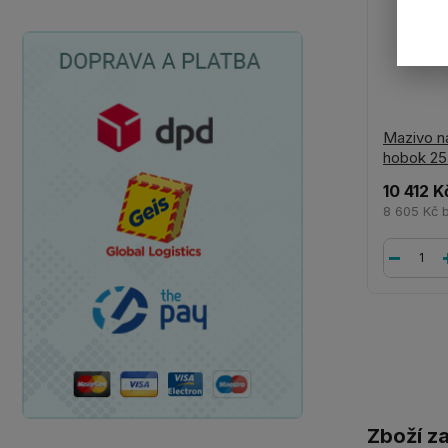
Mazivo n
hobok 25
10 412 K
8 605 Kč
Zboží z