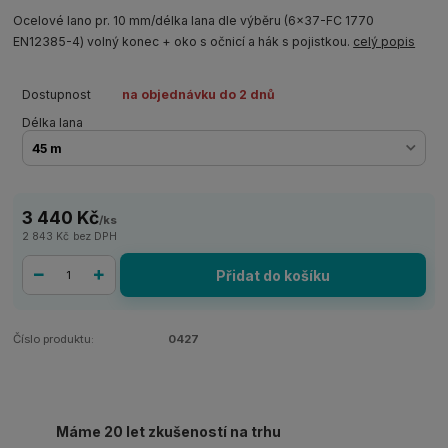
Ocelové lano pr. 10 mm/délka lana dle výběru (6x37-FC 1770
EN12385-4) volný konec + oko s očnicí a hák s pojistkou.
celý popis
Dostupnost
na objednávku do 2 dnů
Délka lana
3 440 Kč
/
ks
2 843 Kč
bez DPH
Přidat do košíku
Číslo produktu:
0427
Máme 20 let zkušeností na trhu