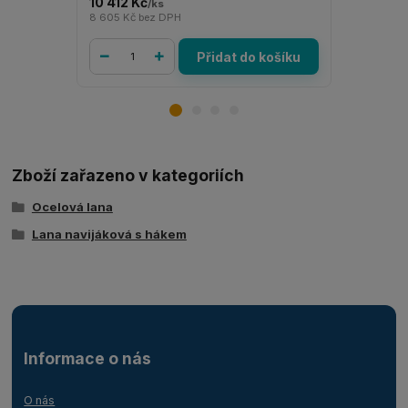
10 412 Kč
3 463 Kč
/
ks
/
8 605 Kč
bez DPH
2 862 Kč
be
Přidat do košíku
Zboží zařazeno v kategoriích
Ocelová lana
Lana navijáková s hákem
Informace o nás
O nás