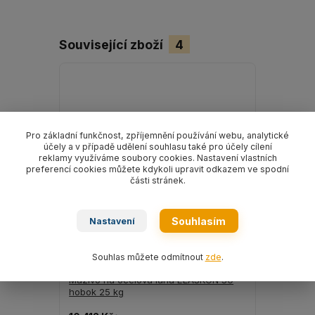
Související zboží
4
Pro základní funkčnost, zpříjemnění používání webu, analytické
účely a v případě udělení souhlasu také pro účely cílení
reklamy využíváme soubory cookies. Nastavení vlastních
preferencí cookies můžete kdykoli upravit odkazem ve spodní
části stránek.
Souhlasím
Nastavení
Souhlas můžete odmítnout
zde
.
Mazivo na ocelová lana ELASKON 30
Mazivo na
hobok 25 kg
hobok 8 k