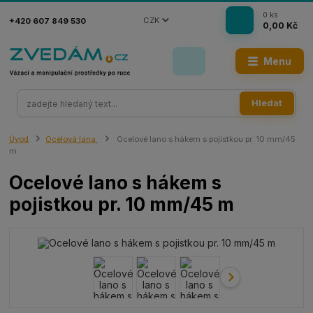
0
ks
CZK
+420 607 849 530
0,00 Kč
Menu
Hledat
Úvod
Ocelová lana
Ocelové lano s hákem s pojistkou pr. 10 mm/45
m
Ocelové lano s hákem s
pojistkou pr. 10 mm/45 m