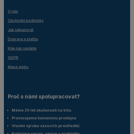
O nás
Obchodní podmínky
Jak nakupovat
Doprava a platba
Kde nás najdete
GDPR
Mapa webu
Proč s námi spolupracovat?
Máme 20 let zkušeností na trhu
Provozujeme kamennou prodejnu
Vlastní výroba vázacích prostředků
Nabízíme servis, revize a prohlídky