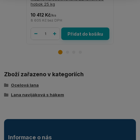
hobok 25 kg
hobok 8 k
10 412 Kč
3 463 Kč
/
ks
/
8 605 Kč
bez DPH
2 862 Kč
be
Přidat do košíku
Zboží zařazeno v kategoriích
Ocelová lana
Lana navijáková s hákem
Informace o nás