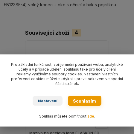
EN12385-4) volný konec + oko s očnicí a hák s pojistkou.
Související zboží
4
Pro základní funkčnost, zpříjemnění používání webu, analytické
účely a v případě udělení souhlasu také pro účely cílení
reklamy využíváme soubory cookies. Nastavení vlastních
preferencí cookies můžete kdykoli upravit odkazem ve spodní
části stránek.
Souhlasím
Nastavení
Souhlas můžete odmítnout
zde
.
Mazivo na ocelová lana ELASKON 30
Mazivo na