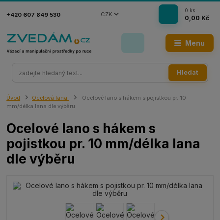
0
ks
CZK
+420 607 849 530
0,00 Kč
Menu
Hledat
Úvod
Ocelová lana
Ocelové lano s hákem s pojistkou pr. 10
mm/délka lana dle výběru
Ocelové lano s hákem s
pojistkou pr. 10 mm/délka lana
dle výběru