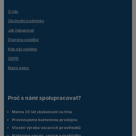
O nás
Obchodní podmínky
Jak nakupovat
Doprava a platba
Kde nás najdete
GDPR
Mapa webu
Proč s námi spolupracovat?
Máme 20 let zkušeností na trhu
Provozujeme kamennou prodejnu
Vlastní výroba vázacích prostředků
Nabízíme servis, revize a prohlídky