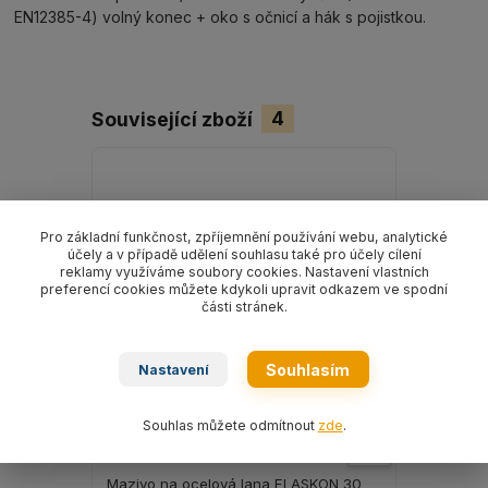
EN12385-4) volný konec + oko s očnicí a hák s pojistkou.
Související zboží
4
Pro základní funkčnost, zpříjemnění používání webu, analytické
účely a v případě udělení souhlasu také pro účely cílení
reklamy využíváme soubory cookies. Nastavení vlastních
preferencí cookies můžete kdykoli upravit odkazem ve spodní
části stránek.
Souhlasím
Nastavení
Souhlas můžete odmítnout
zde
.
Mazivo na ocelová lana ELASKON 30
Mazivo na