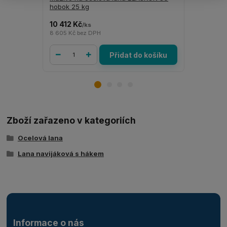
hobok 25 kg
hobok 8 k
10 412 Kč
3 463 Kč
/
ks
/
8 605 Kč
bez DPH
2 862 Kč
be
Přidat do košíku
Zboží zařazeno v kategoriích
Ocelová lana
Lana navijáková s hákem
Informace o nás