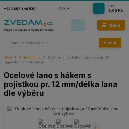
0
ks
CZK
+420 607 849 530
0,00 Kč
Menu
Hledat
Úvod
Ocelová lana
Ocelové lano s hákem s pojistkou pr. 12
mm/délka lana dle výběru
Ocelové lano s hákem s
pojistkou pr. 12 mm/délka lana
dle výběru