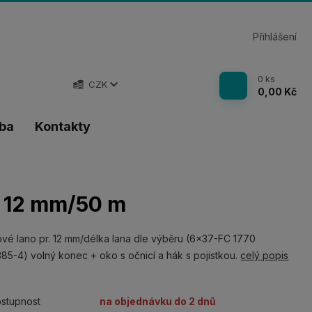
Přihlášení
0
ks
CZK
0,00 Kč
tba
Kontakty
. 12 mm/50 m
vé lano pr. 12 mm/délka lana dle výběru (6x37-FC 1770
85-4) volný konec + oko s očnicí a hák s pojistkou.
celý popis
stupnost
na objednávku do 2 dnů