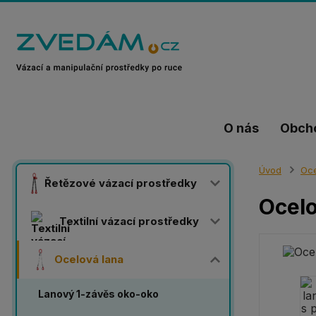
O nás
Obch
Úvod
Oce
Řetězové vázací prostředky
Ocelo
Textilní vázací prostředky
Ocelová lana
Lanový 1-závěs oko-oko