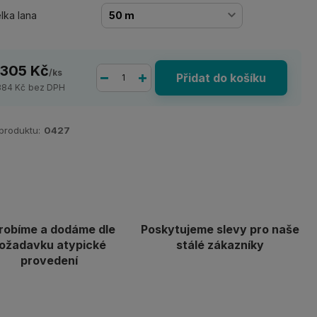
lka lana
 305 Kč
/
ks
Přidat do košíku
384 Kč
bez DPH
 produktu:
0427
robíme a dodáme dle
Poskytujeme slevy pro naše
ožadavku atypické
stálé zákazníky
provedení