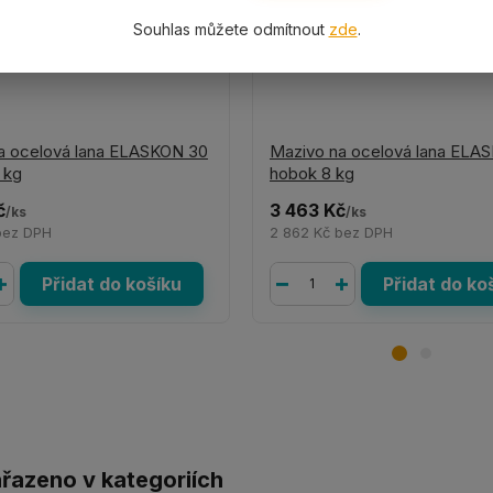
Souhlas můžete odmítnout
zde
.
a ocelová lana ELASKON 30
Mazivo na ocelová lana ELA
 kg
hobok 8 kg
č
3 463 Kč
/
ks
/
ks
bez DPH
2 862 Kč
bez DPH
Přidat do košíku
Přidat do ko
ařazeno v kategoriích