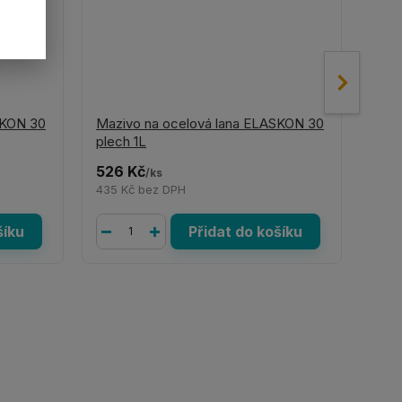
SKON 30
Mazivo na ocelová lana ELASKON 30
Mazi
plech 1L
spra
526 Kč
422
/
ks
435 Kč
bez DPH
349
šíku
Přidat do košíku