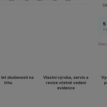
Dé
5
4 
Číslo
let zkušeností na
Vlastní výroba, servis a
Vy
trhu
revize včetně vedení
p
evidence