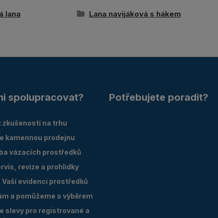
á lana
Lana navijáková s hákem
mi spolupracovat?
Potřebujete poradit?
 zkušeností na trhu
e kamennou prodejnu
oba vázacích prostředků
vis, revize a prohlídky
Vaší evidenci prostředků
ám a pomůžeme s výběrem
 slevy pro registrované a