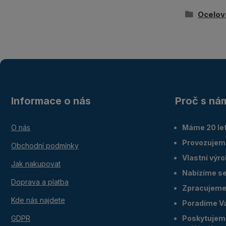
Ocelov
Informace o nás
Proč s ná
O nás
Máme 20 let
Provozujem
Obchodní podmínky
Vlastní výr
Jak nakupovat
Nabízíme ser
Doprava a platba
Zpracujeme 
Kde nás najdete
Poradíme V
GDPR
Poskytujeme