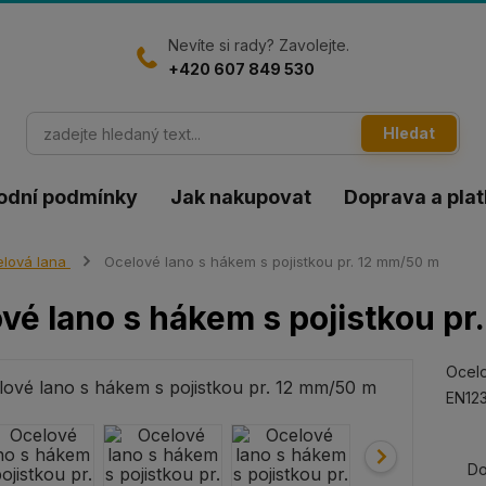
Nevíte si rady? Zavolejte.
+420 607 849 530
Hledat
odní podmínky
Jak nakupovat
Doprava a pla
lová lana
Ocelové lano s hákem s pojistkou pr. 12 mm/50 m
vé lano s hákem s pojistkou pr
Ocelo
EN123
Do