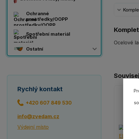
Komplet
Ochranné
prostředky/OOPP
Komplet
Spotřební materiál
Ocelové la
Ostatní
Souvisej
Rychlý kontakt
Pr
+420 607 849 530
so
info@zvedam.cz
Výdejní místo