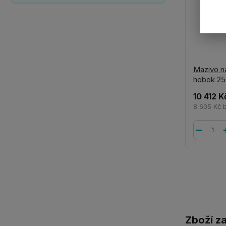
Mazivo n
hobok 25
10 412 K
8 605 Kč
Zboží z