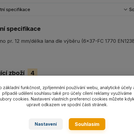
ní specifikace
So
ní specifikace
no pr. 12 mm/délka lana dle výběru (6x37-FC 1770 EN12385
ící zboží
4
o základní funkčnost, zpříjemnění používání webu, analytické účely 
případě udělení souhlasu také pro účely cílení reklamy využíváme
ubory cookies. Nastavení vlastních preferencí cookies můžete kdyk
upravit odkazem ve spodní části stránek.
Souhlasím
Nastavení