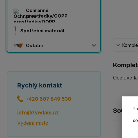
Ochranné
prostředky/OOPP
Spotřební materiál
Komplet
Ostatní
Komplet
Ocelové la
Rychlý kontakt
+420 607 849 530
Pr
Souvisej
info@zvedam.cz
so
Výdejní místo