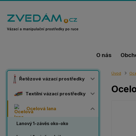
O nás
Obch
Úvod
Oce
Řetězové vázací prostředky
Ocelo
Textilní vázací prostředky
Ocelová lana
Lanový 1-závěs oko-oko