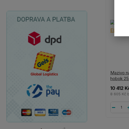
Mazivo n
hobok 25
10 412 K
8 605 Kč