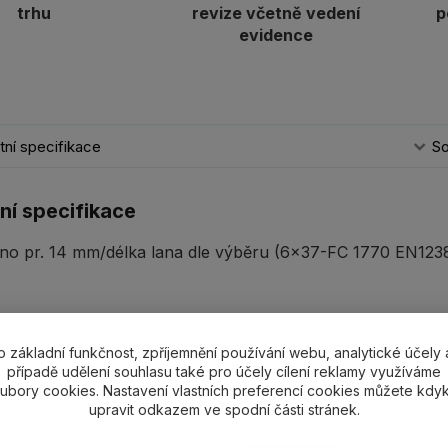
trhu
revize včetně vedení
p
evidence
ní specifikace
So
ní specifikace
no pr. 14 mm/délka lana dle výběru (6x37-FC 1770 EN12385
o základní funkčnost, zpříjemnění používání webu, analytické účely 
ící zboží
4
případě udělení souhlasu také pro účely cílení reklamy využíváme
ubory cookies. Nastavení vlastních preferencí cookies můžete kdyk
upravit odkazem ve spodní části stránek.