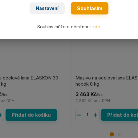
Souhlasím
Nastavení
Souhlas můžete odmítnout
zde
.
a ocelová lana ELASKON 30
Mazivo na ocelová lana ELA
 kg
hobok 8 kg
č
3 463 Kč
/
ks
/
ks
bez DPH
2 862 Kč
bez DPH
Přidat do košíku
Přidat do ko