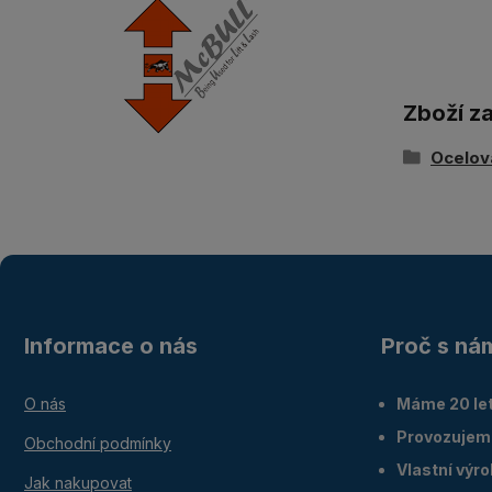
Zboží z
Ocelov
Informace o nás
Proč s ná
O nás
Máme 20 let
Provozujem
Obchodní podmínky
Vlastní výr
Jak nakupovat