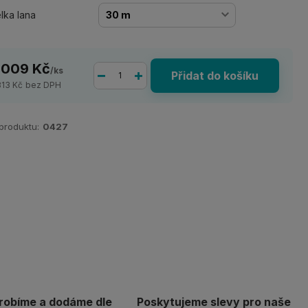
lka lana
 009 Kč
/
ks
Přidat do košíku
313 Kč
bez DPH
 produktu:
0427
robíme a dodáme dle
Poskytujeme slevy pro naše