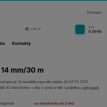
Přihlášení
0
ks
CZK
0,00 Kč
tba
Kontakty
r. 14 mm/30 m
vé lano pr. 14 mm/délka lana dle výběru (6x37-FC 1770
85-4) volný konec + oko s očnicí a hák s pojistkou.
celý popis
stupnost
na objednávku do 2 dnů