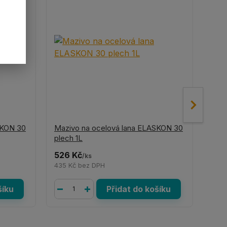
SKON 30
Mazivo na ocelová lana ELASKON 30
Mazi
plech 1L
spra
526 Kč
422
/
ks
435 Kč
bez DPH
349
šíku
Přidat do košíku