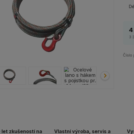
Dé
4
3 
Číslo
let zkušeností na
Vlastní výroba, servis a
Vy