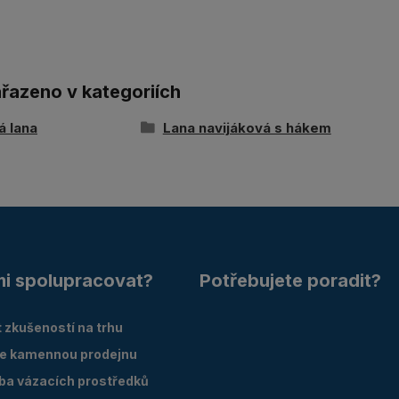
ařazeno v kategoriích
á lana
Lana navijáková s hákem
mi spolupracovat?
Potřebujete poradit?
 zkušeností na trhu
e kamennou prodejnu
oba vázacích prostředků