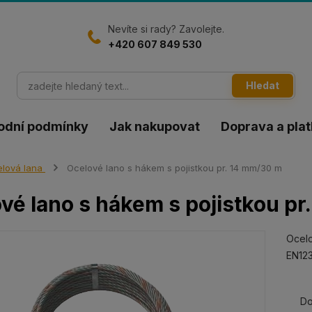
Nevíte si rady? Zavolejte.
+420 607 849 530
Hledat
odní podmínky
Jak nakupovat
Doprava a pla
lová lana
Ocelové lano s hákem s pojistkou pr. 14 mm/30 m
vé lano s hákem s pojistkou p
Ocelo
EN123
Do