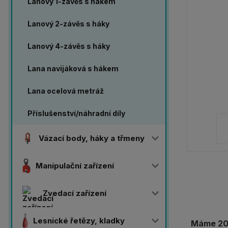
Lanový 1-závěs s hákem
Lanový 2-závěs s háky
Lanový 4-závěs s háky
Lana navijáková s hákem
Lana ocelová metráž
Příslušenství/náhradní díly
Vázací body, háky a třmeny
Manipulační zařízení
Zvedací zařízení
Lesnické řetězy, kladky
Máme 20 