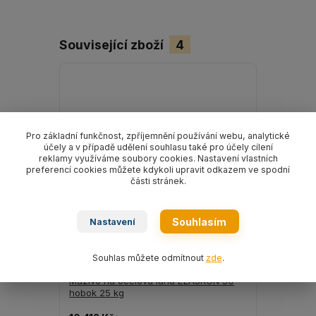
Související zboží
4
Pro základní funkčnost, zpříjemnění používání webu, analytické
účely a v případě udělení souhlasu také pro účely cílení
reklamy využíváme soubory cookies. Nastavení vlastních
preferencí cookies můžete kdykoli upravit odkazem ve spodní
části stránek.
Souhlasím
Nastavení
Souhlas můžete odmítnout
zde
.
Mazivo na ocelová lana ELASKON 30
Mazivo na
hobok 25 kg
hobok 8 k