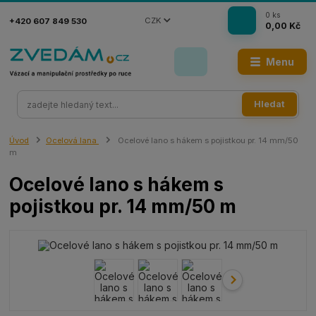
0
ks
CZK
+420 607 849 530
0,00 Kč
Menu
Hledat
Úvod
Ocelová lana
Ocelové lano s hákem s pojistkou pr. 14 mm/50
m
Ocelové lano s hákem s
pojistkou pr. 14 mm/50 m