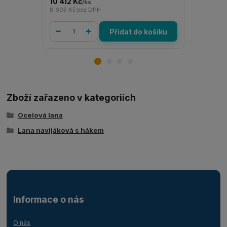
10 412 Kč
3 463 Kč
/
ks
/
8 605 Kč
bez DPH
2 862 Kč
be
Přidat do košíku
Zboží zařazeno v kategoriích
Ocelová lana
Lana navijáková s hákem
Informace o nás
O nás