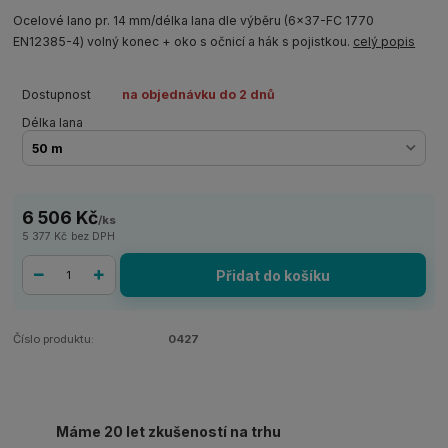
Ocelové lano pr. 14 mm/délka lana dle výběru (6x37-FC 1770
EN12385-4) volný konec + oko s očnicí a hák s pojistkou.
celý popis
Dostupnost
na objednávku do 2 dnů
Délka lana
6 506 Kč
/
ks
5 377 Kč
bez DPH
Přidat do košíku
Číslo produktu:
0427
Máme 20 let zkušeností na trhu