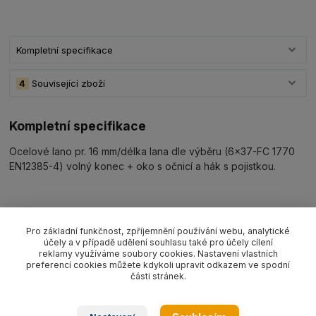
Kompletní specifikace
4
Související zboží
Kompletní specifikace
Ocelové lano pr. 16 mm/délka lana dle výběru (6x37-FC 1770
EN12385-4) volný konec + oko s očnicí a hák s pojistkou.
Související zboží
4
Pro základní funkčnost, zpříjemnění používání webu, analytické
účely a v případě udělení souhlasu také pro účely cílení
reklamy využíváme soubory cookies. Nastavení vlastních
preferencí cookies můžete kdykoli upravit odkazem ve spodní
části stránek.