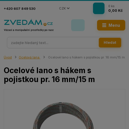
0
ks
CZK
+420 607 849 530
0,00 Kč
Menu
Hledat
Úvod
Ocelová lana
Ocelové lano s hákem s pojistkou pr. 16 mm/15 m
Ocelové lano s hákem s
pojistkou pr. 16 mm/15 m