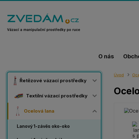
O nás
Obch
Úvod
Oce
Řetězové vázací prostředky
Ocelo
Textilní vázací prostředky
Ocelová lana
Lanový 1-závěs oko-oko