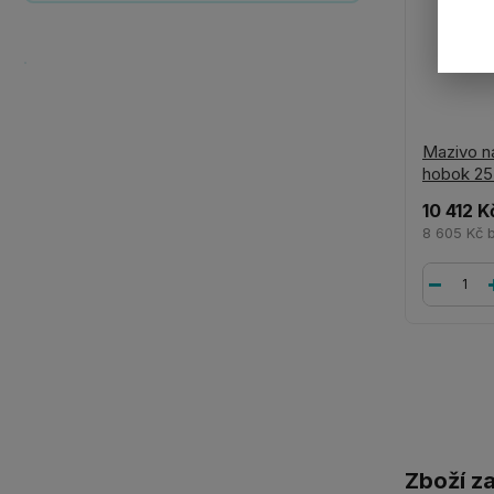
Mazivo n
hobok 25
10 412 K
8 605 Kč
Zboží z