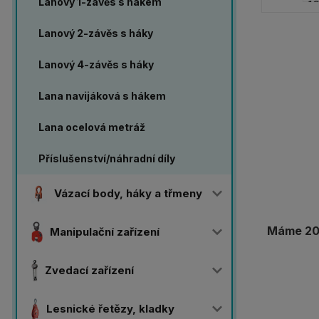
Lanový 1-závěs s hákem
Lanový 2-závěs s háky
Lanový 4-závěs s háky
Lana navijáková s hákem
Lana ocelová metráž
Příslušenství/náhradní díly
Vázací body, háky a třmeny
Máme 20 
Manipulační zařízení
Zvedací zařízení
Lesnické řetězy, kladky