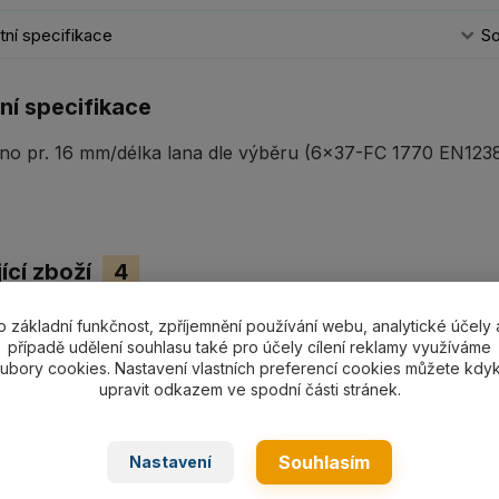
ní specifikace
So
ní specifikace
no pr. 16 mm/délka lana dle výběru (6x37-FC 1770 EN12385
ící zboží
4
o základní funkčnost, zpříjemnění používání webu, analytické účely 
případě udělení souhlasu také pro účely cílení reklamy využíváme
ubory cookies. Nastavení vlastních preferencí cookies můžete kdyk
upravit odkazem ve spodní části stránek.
Souhlasím
Nastavení