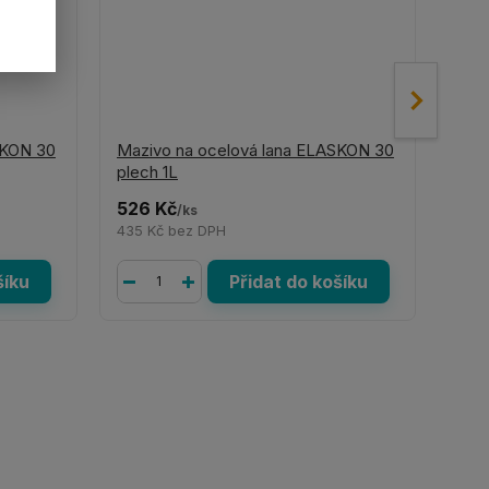
SKON 30
Mazivo na ocelová lana ELASKON 30
Mazi
plech 1L
spra
526 Kč
422
/
ks
435 Kč
bez DPH
349
šíku
Přidat do košíku