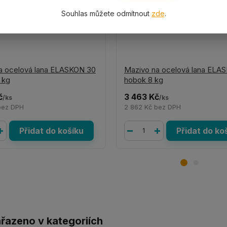
Souhlas můžete odmítnout
zde
.
a ocelová lana ELASKON 30
Mazivo na ocelová lana ELA
 kg
hobok 8 kg
č
3 463 Kč
/
ks
/
ks
bez DPH
2 862 Kč
bez DPH
Přidat do košíku
Přidat do ko
ařazeno v kategoriích