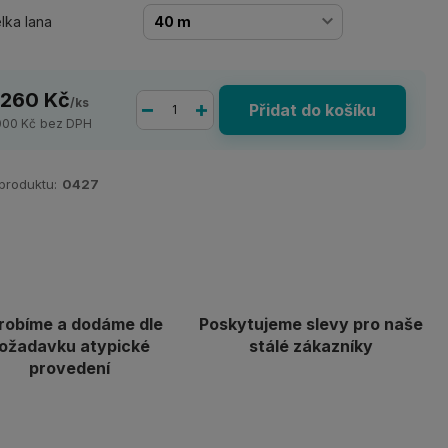
lka lana
 260 Kč
/
ks
Přidat do košíku
000 Kč
bez DPH
 produktu:
0427
robíme a dodáme dle
Poskytujeme slevy pro naše
ožadavku atypické
stálé zákazníky
provedení