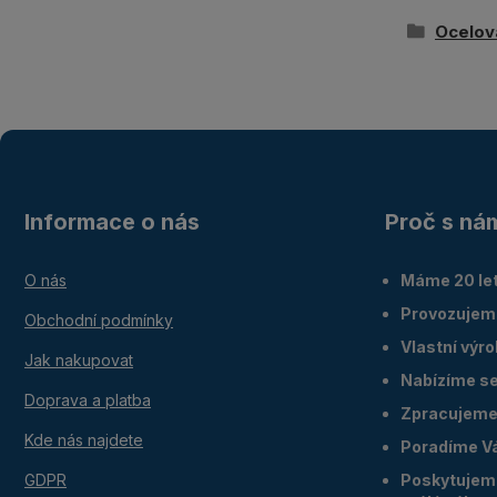
Ocelov
Informace o nás
Proč s ná
O nás
Máme 20 let
Provozujem
Obchodní podmínky
Vlastní výr
Jak nakupovat
Nabízíme ser
Doprava a platba
Zpracujeme 
Kde nás najdete
Poradíme V
GDPR
Poskytujeme