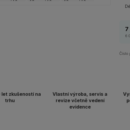
Dé
7
6 
Číslo
let zkušeností na
Vlastní výroba, servis a
Vy
trhu
revize včetně vedení
p
evidence