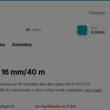
Přihlášení
0
ks
CZK
0,00 Kč
tba
Kontakty
r. 16 mm/40 m
vé lano pr. 16 mm/délka lana dle výběru (6x37-FC 1770
85-4) volný konec + oko s očnicí a hák s pojistkou.
celý popis
stupnost
na objednávku do 2 dnů