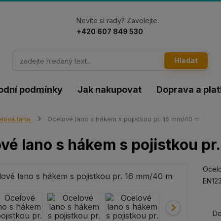
Nevíte si rady? Zavolejte.
+420 607 849 530
Hledat
odní podmínky
Jak nakupovat
Doprava a pla
lová lana
Ocelové lano s hákem s pojistkou pr. 16 mm/40 m
vé lano s hákem s pojistkou p
Ocelo
EN123
Do