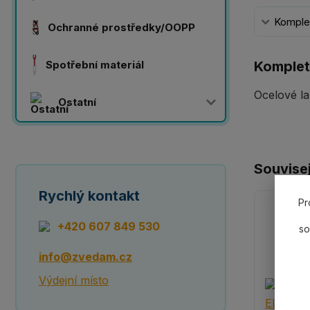
Komplet
Ochranné prostředky/OOPP
Spotřební materiál
Komplet
Ocelové la
Ostatní
Souvisej
Rychlý kontakt
Pr
+420 607 849 530
so
info@zvedam.cz
Výdejní místo