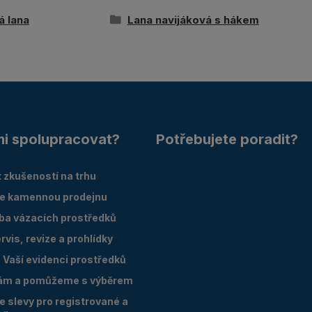
á lana
Lana navijáková s hákem
mi spolupracovat?
Potřebujete poradit?
 zkušeností na trhu
e kamennou prodejnu
oba vázacích prostředků
vis, revize a prohlídky
Vaší evidenci prostředků
ám a pomůžeme s výběrem
 slevy pro registrované a