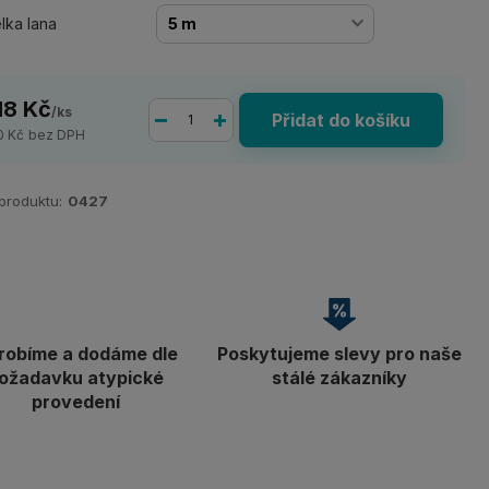
lka lana
18 Kč
/
ks
Přidat do košíku
0 Kč
bez DPH
 produktu:
0427
robíme a dodáme dle
Poskytujeme slevy pro naše
ožadavku atypické
stálé zákazníky
provedení