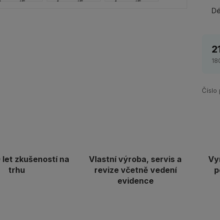
Dé
2
18
Číslo
let zkušeností na
Vlastní výroba, servis a
Vy
trhu
revize včetně vedení
p
evidence