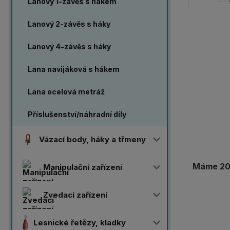
Lanový 1-závěs s hákem
Lanový 2-závěs s háky
Lanový 4-závěs s háky
Lana navijáková s hákem
Lana ocelová metráž
Příslušenství/náhradní díly
Vázací body, háky a třmeny
Máme 20 
Manipulační zařízení
Zvedací zařízení
Lesnické řetězy, kladky