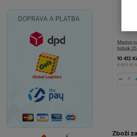
Mazivo n
hobok 25
10 412 K
8 605 Kč
Zboží z