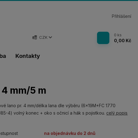
Přihlášení
0
ks
CZK
0,00 Kč
tba
Kontakty
. 4 mm/5 m
vé lano pr. 4 mm/délka lana dle výběru (6x19M+FC 1770
85-4) volný konec + oko s očnicí a hák s pojistkou.
celý popis
stupnost
na objednávku do 2 dnů