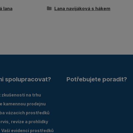
á lana
Lana navijáková s hákem
mi spolupracovat?
Potřebujete poradit?
 zkušeností na trhu
e kamennou prodejnu
oba vázacích prostředků
vis, revize a prohlídky
Vaší evidenci prostředků