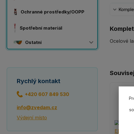
Komplet
Ochranné prostředky/OOPP
Spotřební materiál
Komplet
Ocelové la
Ostatní
Souvisej
Rychlý kontakt
+420 607 849 530
Pr
info@zvedam.cz
so
Výdejní místo