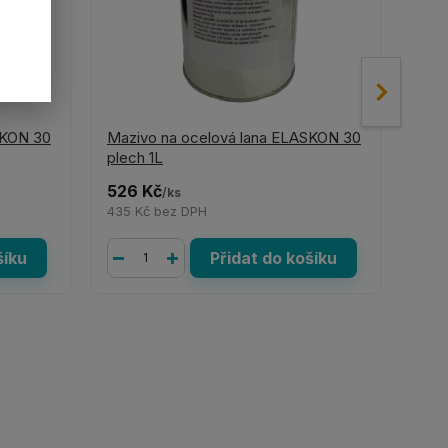
SKON 30
Mazivo na ocelová lana ELASKON 30
Mazi
plech 1L
spra
526 Kč
422
/
ks
435 Kč
bez DPH
349
šíku
Přidat do košíku