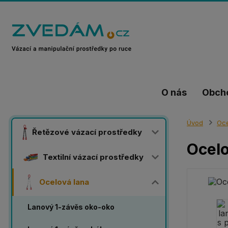
O nás
Obch
Úvod
Oce
Řetězové vázací prostředky
Ocelo
Textilní vázací prostředky
Ocelová lana
Lanový 1-závěs oko-oko