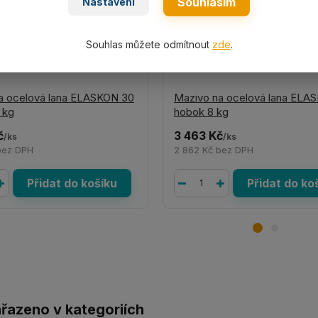
Souhlasím
Nastavení
Souhlas můžete odmítnout
zde
.
a ocelová lana ELASKON 30
Mazivo na ocelová lana ELA
 kg
hobok 8 kg
č
3 463 Kč
/
ks
/
ks
bez DPH
2 862 Kč
bez DPH
Přidat do košíku
Přidat do ko
ařazeno v kategoriích