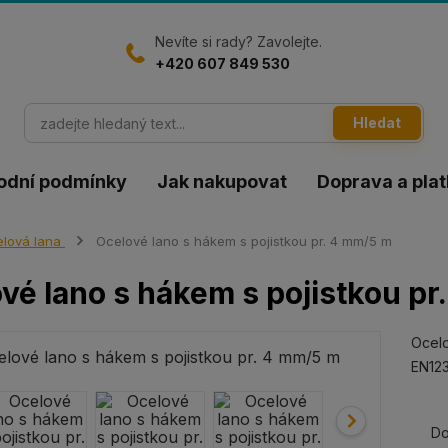
Nevíte si rady? Zavolejte.
+420 607 849 530
Hledat
odní podmínky
Jak nakupovat
Doprava a pla
lová lana
Ocelové lano s hákem s pojistkou pr. 4 mm/5 m
vé lano s hákem s pojistkou pr
Ocelo
EN123
Do