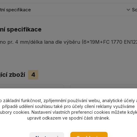
ní specifikace
So
ní specifikace
no pr. 4 mm/délka lana dle výběru (6x19M+FC 1770 EN1238
ící zboží
4
o základní funkčnost, zpříjemnění používání webu, analytické účely 
případě udělení souhlasu také pro účely cílení reklamy využíváme
ubory cookies. Nastavení vlastních preferencí cookies můžete kdyk
upravit odkazem ve spodní části stránek.