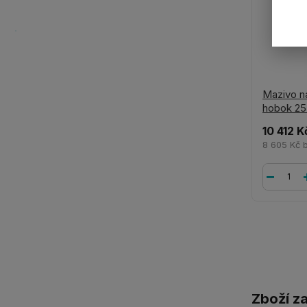
Mazivo n
hobok 25
10 412 K
8 605 Kč
Zboží z