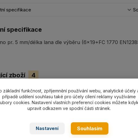
ní specifikace
So
ní specifikace
no pr. 5 mm/délka lana dle výběru (6x19+FC 1770 EN12385-
ící zboží
4
o základní funkčnost, zpříjemnění používání webu, analytické účely 
případě udělení souhlasu také pro účely cílení reklamy využíváme
ubory cookies. Nastavení vlastních preferencí cookies můžete kdyk
upravit odkazem ve spodní části stránek.
Souhlasím
Nastavení