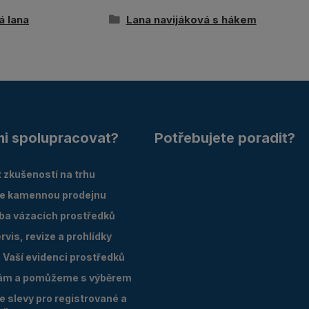
á lana
Lana navijáková s hákem
mi spolupracovat?
Potřebujete poradit?
 zkušeností na trhu
e kamennou prodejnu
oba vázacích prostředků
vis, revize a prohlídky
Vaší evidenci prostředků
ám a pomůžeme s výběrem
 slevy pro registrované a