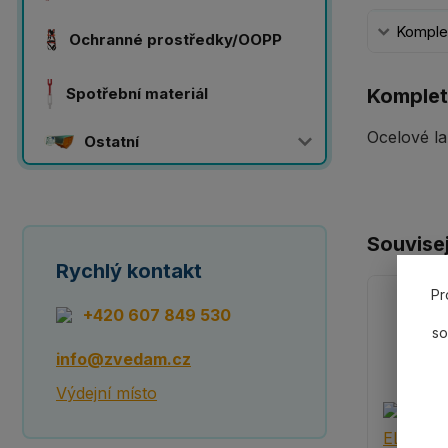
Komplet
Ochranné prostředky/OOPP
Spotřební materiál
Komplet
Ocelové la
Ostatní
Souvisej
Rychlý kontakt
Pr
+420 607 849 530
so
info@zvedam.cz
Výdejní místo