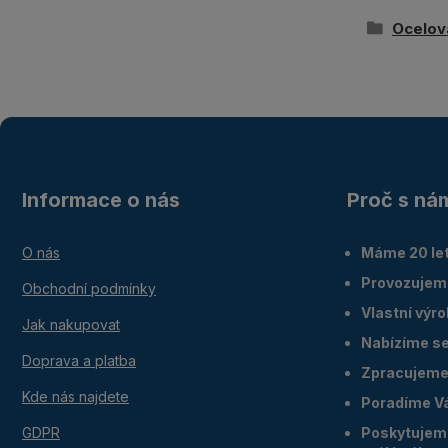
Ocelov
Informace o nás
Proč s ná
O nás
Máme 20 let
Provozujem
Obchodní podmínky
Vlastní výr
Jak nakupovat
Nabízíme ser
Doprava a platba
Zpracujeme 
Kde nás najdete
Poradíme V
GDPR
Poskytujeme