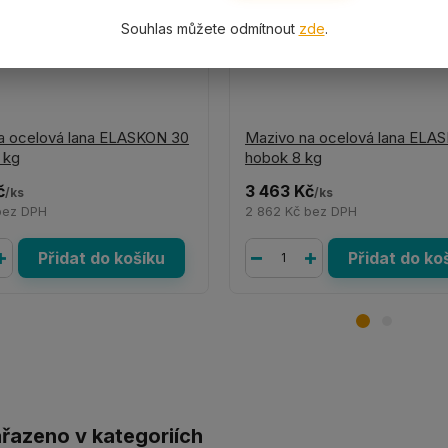
Souhlas můžete odmítnout
zde
.
a ocelová lana ELASKON 30
Mazivo na ocelová lana ELA
 kg
hobok 8 kg
č
3 463 Kč
/
ks
/
ks
bez DPH
2 862 Kč
bez DPH
Přidat do košíku
Přidat do ko
ařazeno v kategoriích