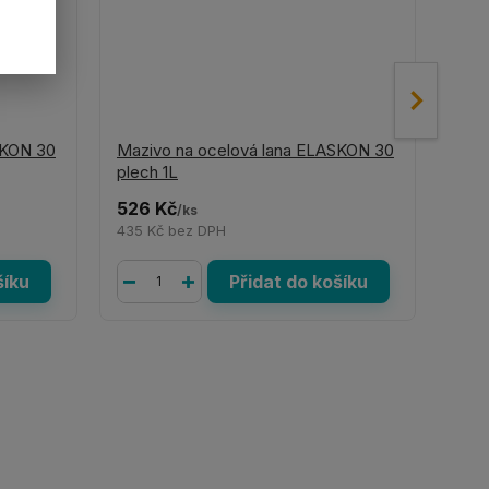
SKON 30
Mazivo na ocelová lana ELASKON 30
Mazi
plech 1L
spra
526 Kč
422
/
ks
435 Kč
bez DPH
349
šíku
Přidat do košíku