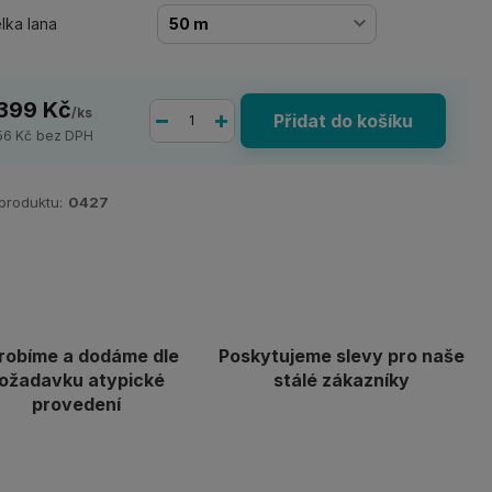
lka lana
 399 Kč
/
ks
Přidat do košíku
156 Kč
bez DPH
 produktu:
0427
robíme a dodáme dle
Poskytujeme slevy pro naše
ožadavku atypické
stálé zákazníky
provedení