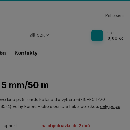
Přihlášení
0
ks
CZK
0,00 Kč
tba
Kontakty
r. 5 mm/50 m
vé lano pr. 5 mm/délka lana dle výběru (6x19+FC 1770
85-4) volný konec + oko s očnicí a hák s pojistkou.
celý popis
stupnost
na objednávku do 2 dnů