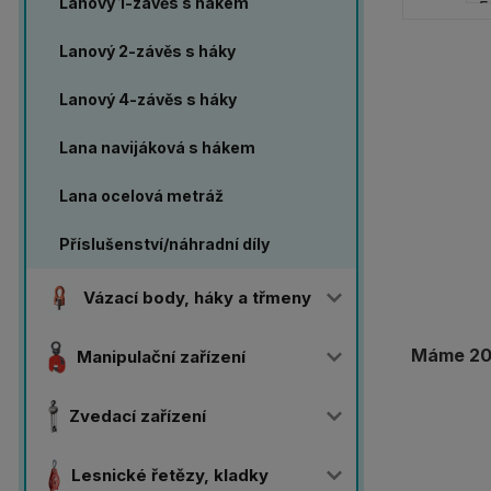
Lanový 1-závěs s hákem
Lanový 2-závěs s háky
Lanový 4-závěs s háky
Lana navijáková s hákem
Lana ocelová metráž
Příslušenství/náhradní díly
Vázací body, háky a třmeny
Máme 20 
Manipulační zařízení
Zvedací zařízení
Lesnické řetězy, kladky