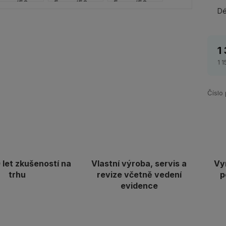
Dé
1
1 
Číslo
let zkušeností na
Vlastní výroba, servis a
Vy
trhu
revize včetně vedení
p
evidence