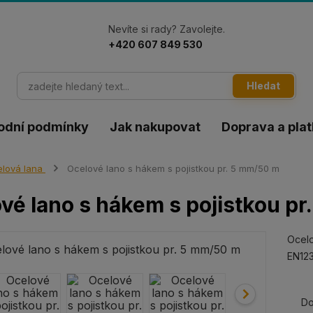
Nevíte si rady? Zavolejte.
+420 607 849 530
Hledat
odní podmínky
Jak nakupovat
Doprava a pla
lová lana
Ocelové lano s hákem s pojistkou pr. 5 mm/50 m
vé lano s hákem s pojistkou p
Ocelo
EN123
Do