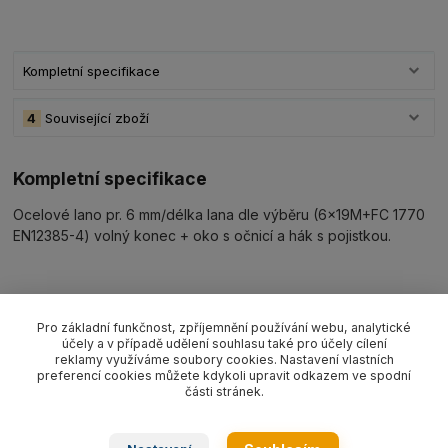
Kompletní specifikace
4
Související zboží
Kompletní specifikace
Ocelové lano pr. 6 mm/délka lana dle výběru (6x19M+FC 1770
EN12385-4) volný konec + oko s očnicí a hák s pojistkou.
Související zboží
4
Pro základní funkčnost, zpříjemnění používání webu, analytické
účely a v případě udělení souhlasu také pro účely cílení
reklamy využíváme soubory cookies. Nastavení vlastních
preferencí cookies můžete kdykoli upravit odkazem ve spodní
části stránek.