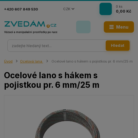
0
ks
CZK
+420 607 849 530
0,00 Kč
Menu
Hledat
Úvod
Ocelová lana
Ocelové lano s hákem s pojistkou pr. 6 mm/25 m
Ocelové lano s hákem s
pojistkou pr. 6 mm/25 m