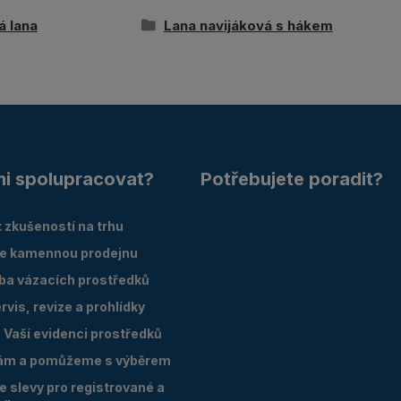
á lana
Lana navijáková s hákem
mi spolupracovat?
Potřebujete poradit?
 zkušeností na trhu
e kamennou prodejnu
oba vázacích prostředků
vis, revize a prohlídky
Vaší evidenci prostředků
ám a pomůžeme s výběrem
 slevy pro registrované a