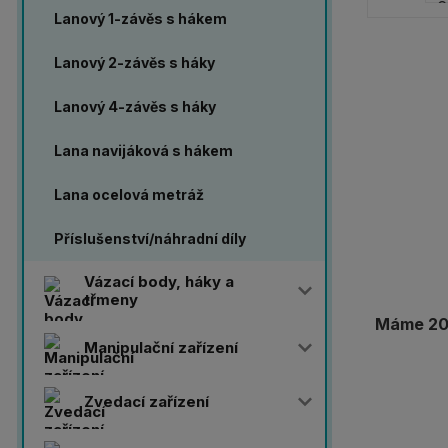
Lanový 1-závěs s hákem
Lanový 2-závěs s háky
Lanový 4-závěs s háky
Lana navijáková s hákem
Lana ocelová metráž
Příslušenství/náhradní díly
Vázací body, háky a
třmeny
Máme 20 
Manipulační zařízení
Zvedací zařízení