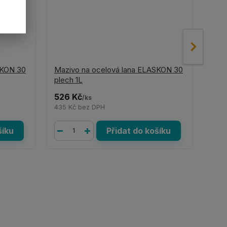
SKON 30
Mazivo na ocelová lana ELASKON 30
Mazi
plech 1L
spra
526 Kč
422
/
ks
435 Kč
bez DPH
349
šíku
Přidat do košíku