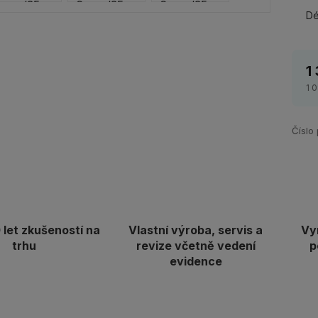
Dé
1
1 
Číslo
let zkušeností na
Vlastní výroba, servis a
Vy
trhu
revize včetně vedení
p
evidence