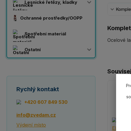
Lesnické řetězy, kladky
Komplet
Ochranné prostředky/OOPP
Komplet
Spotřební materiál
Ocelové la
Ostatní
Souvisej
Pr
Rychlý kontakt
so
+420 607 849 530
info@zvedam.cz
Výdejní místo