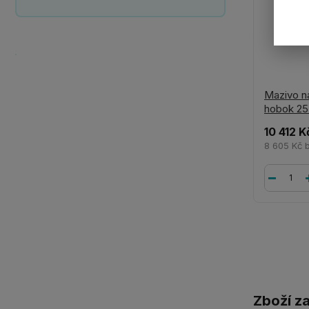
Mazivo n
hobok 25
10 412 K
8 605 Kč
Zboží z