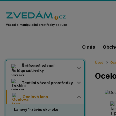
O nás
Obch
Úvod
Oce
Řetězové vázací
prostředky
Ocelo
Textilní vázací prostředky
Ocelová lana
Lanový 1-závěs oko-oko