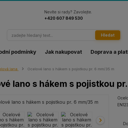
Nevíte si rady? Zavolejte.
+420 607 849 530
Hledat
odní podmínky
Jak nakupovat
Doprava a pla
lová lana
Ocelové lano s hákem s pojistkou pr. 6 mm/35 m
vé lano s hákem s pojistkou p
Ocelo
EN123
Do