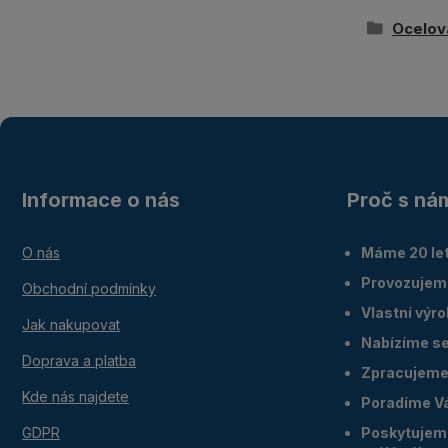
Ocelov
Informace o nás
Proč s ná
O nás
Máme 20 let
Provozujem
Obchodní podmínky
Vlastní výr
Jak nakupovat
Nabízíme ser
Doprava a platba
Zpracujeme 
Kde nás najdete
Poradíme V
GDPR
Poskytujeme