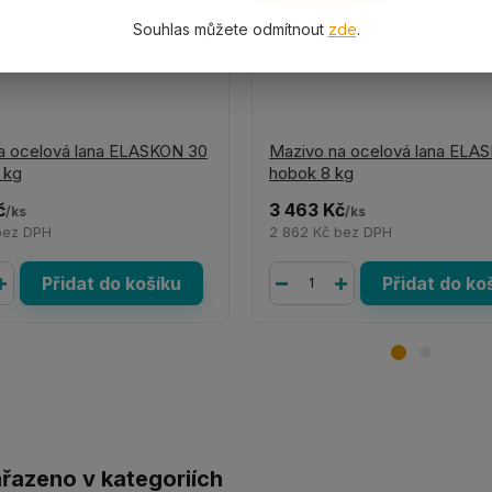
Souhlas můžete odmítnout
zde
.
a ocelová lana ELASKON 30
Mazivo na ocelová lana ELA
 kg
hobok 8 kg
č
3 463 Kč
/
ks
/
ks
bez DPH
2 862 Kč
bez DPH
Přidat do košíku
Přidat do ko
ařazeno v kategoriích