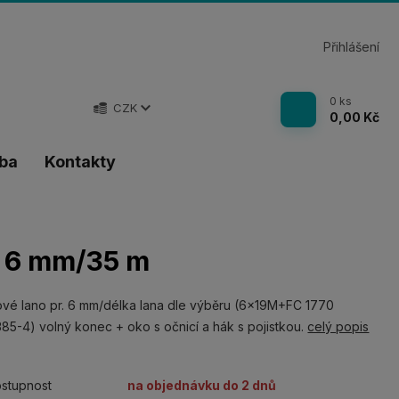
Přihlášení
0
ks
CZK
0,00 Kč
tba
Kontakty
r. 6 mm/35 m
vé lano pr. 6 mm/délka lana dle výběru (6x19M+FC 1770
85-4) volný konec + oko s očnicí a hák s pojistkou.
celý popis
stupnost
na objednávku do 2 dnů