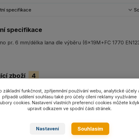
ní specifikace
So
ní specifikace
no pr. 6 mm/délka lana dle výběru (6x19M+FC 1770 EN1238
ící zboží
4
o základní funkčnost, zpříjemnění používání webu, analytické účely 
případě udělení souhlasu také pro účely cílení reklamy využíváme
ubory cookies. Nastavení vlastních preferencí cookies můžete kdyk
upravit odkazem ve spodní části stránek.
Souhlasím
Nastavení