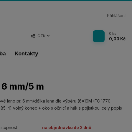
Přihlášení
0
ks
CZK
0,00 Kč
tba
Kontakty
. 6 mm/5 m
vé lano pr. 6 mm/délka lana dle výběru (6x19M+FC 1770
85-4) volný konec + oko s očnicí a hák s pojistkou.
celý popis
stupnost
na objednávku do 2 dnů