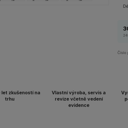
Dé
3
24
Číslo
let zkušeností na
Vlastní výroba, servis a
Vy
trhu
revize včetně vedení
p
evidence