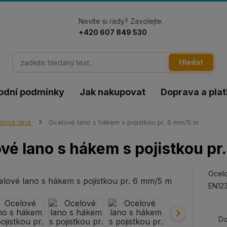
Nevíte si rady? Zavolejte.
+420 607 849 530
Hledat
odní podmínky
Jak nakupovat
Doprava a pla
lová lana
Ocelové lano s hákem s pojistkou pr. 6 mm/5 m
vé lano s hákem s pojistkou pr
Ocelo
EN123
Do