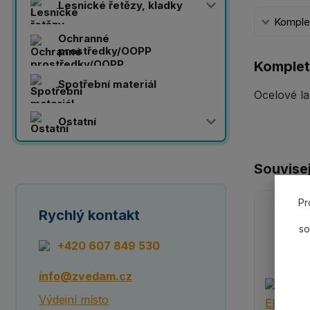
Lesnické řetězy, kladky
Komplet
Ochranné
prostředky/OOPP
Komplet
Spotřební materiál
Ocelové la
Ostatní
Souvisej
Pr
Rychlý kontakt
so
+420 607 849 530
info@zvedam.cz
Výdejní místo