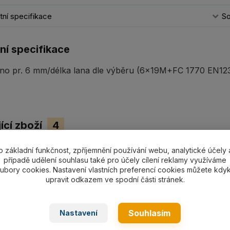
ní specifikace
So
ní specifikace
no pr. 6 mm/délka lana dle výběru (6x19M+FC 1770 EN1238
ící zboží
4
o základní funkčnost, zpříjemnění používání webu, analytické účely 
případě udělení souhlasu také pro účely cílení reklamy využíváme
ubory cookies. Nastavení vlastních preferencí cookies můžete kdyk
upravit odkazem ve spodní části stránek.
Souhlasím
Nastavení