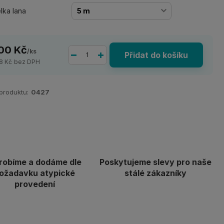
lka lana
00 Kč
/
ks
Přidat do košíku
8 Kč
bez DPH
 produktu:
0427
robíme a dodáme dle
Poskytujeme slevy pro naše
ožadavku atypické
stálé zákazníky
provedení