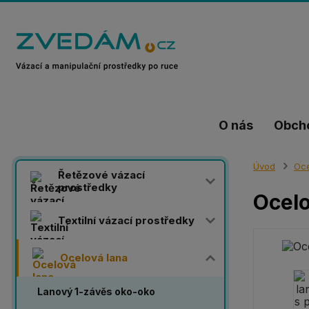
O nás
Obch
Úvod
Oce
Řetězové vázací
prostředky
Ocelo
Textilní vázací prostředky
Ocelová lana
Lanový 1-závěs oko-oko