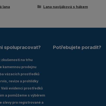
á lana
Lana navijáková s hákem
mi spolupracovat?
Potřebujete poradit?
 zkušeností na trhu
e kamennou prodejnu
oba vázacích prostředků
vis, revize a prohlídky
Vaší evidenci prostředků
ám a pomůžeme s výběrem
 slevy pro registrované a