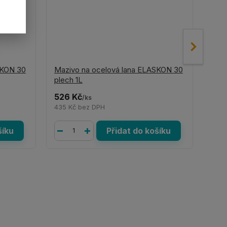
SKON 30
Mazivo na ocelová lana ELASKON 30
Mazi
plech 1L
spra
526 Kč
422
/
ks
435 Kč
bez DPH
349
šíku
Přidat do košíku