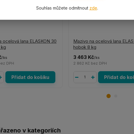
Souhlas můžete odmítnout
zde
.
a ocelová lana ELASKON 30
Mazivo na ocelová lana ELA
 kg
hobok 8 kg
č
3 463 Kč
/
ks
/
ks
bez DPH
2 862 Kč
bez DPH
Přidat do košíku
Přidat do ko
ařazeno v kategoriích