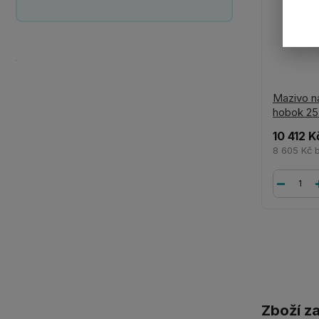
Mazivo n
hobok 25
10 412 K
8 605 Kč
Zboží z