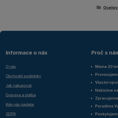
Ocelov
Informace o nás
Proč s ná
O nás
Máme 20 let
Provozujem
Obchodní podmínky
Vlastní výr
Jak nakupovat
Nabízíme ser
Doprava a platba
Zpracujeme 
Kde nás najdete
Poradíme V
GDPR
Poskytujeme