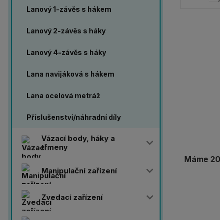
Lanový 1-závěs s hákem
Lanový 2-závěs s háky
Lanový 4-závěs s háky
Lana navijáková s hákem
Lana ocelová metráž
Příslušenství/náhradní díly
Vázací body, háky a
třmeny
Máme 20 
Manipulační zařízení
Zvedací zařízení