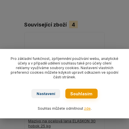
Související zboží
4
Pro základní funkčnost, zpříjemnění používání webu, analytické
účely a v případě udělení souhlasu také pro účely cílení
reklamy využíváme soubory cookies. Nastavení vlastních
preferencí cookies můžete kdykoli upravit odkazem ve spodní
části stránek.
Souhlasím
Nastavení
Souhlas můžete odmítnout
zde
.
Mazivo na ocelová lana ELASKON 30
Mazivo na
hobok 25 kg
hobok 8 k