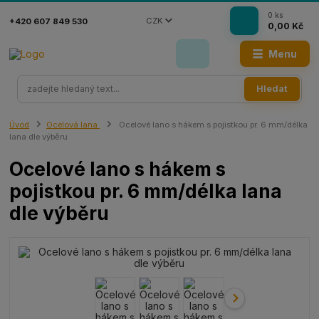
0
ks
CZK
+420 607 849 530
0,00 Kč
Menu
Hledat
Úvod
Ocelová lana
Ocelové lano s hákem s pojistkou pr. 6 mm/délka
lana dle výběru
Ocelové lano s hákem s
pojistkou pr. 6 mm/délka lana
dle výběru