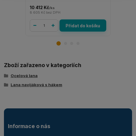
10 412 Kč
3 463 Kč
/
ks
/
8 605 Kč
bez DPH
2 862 Kč
be
Přidat do košíku
Zboží zařazeno v kategoriích
Ocelová lana
Lana navijáková s hákem
Informace o nás