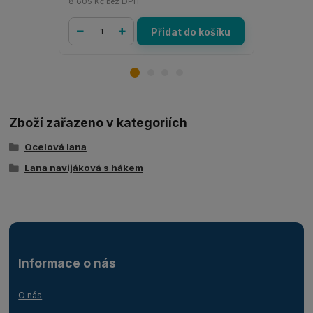
8 605 Kč
bez DPH
2 862 Kč
be
Přidat do košíku
Zboží zařazeno v kategoriích
Ocelová lana
Lana navijáková s hákem
Informace o nás
O nás