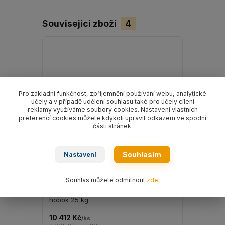
Související zboží
4
Pro základní funkčnost, zpříjemnění používání webu, analytické
účely a v případě udělení souhlasu také pro účely cílení
reklamy využíváme soubory cookies. Nastavení vlastních
preferencí cookies můžete kdykoli upravit odkazem ve spodní
části stránek.
Souhlasím
Nastavení
Souhlas můžete odmítnout
zde
.
Mazivo na ocelová lana ELASKON 30
Mazivo na
hobok 25 kg
hobok 8 k
10 412 Kč
3 463 Kč
/
ks
/