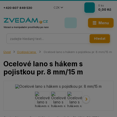
0
ks
CZK
+420 607 849 530
0,00 Kč
Menu
Hledat
Úvod
Ocelová lana
Ocelové lano s hákem s pojistkou pr. 8 mm/15 m
Ocelové lano s hákem s
pojistkou pr. 8 mm/15 m