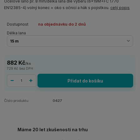
Ocelové lano pr. 8 mm/délka lana dle výběru (6x19M+FC 1770
EN12385-4) volný konec + oko s očnicí a hák s pojistkou.
celý popis
Dostupnost
na objednávku do 2 dnů
Délka lana
882 Kč
/
ks
729 Kč
bez DPH
Přidat do košíku
Číslo produktu:
0427
Máme 20 let zkušeností na trhu