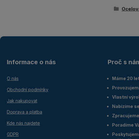
Ocelov
Informace o nás
Proč s ná
O nás
Máme 20 let
Provozujem
Obchodní podmínky
Vlastní výr
Jak nakupovat
Nabízíme ser
Doprava a platba
Zpracujeme 
Kde nás najdete
Poradíme V
GDPR
Poskytujeme