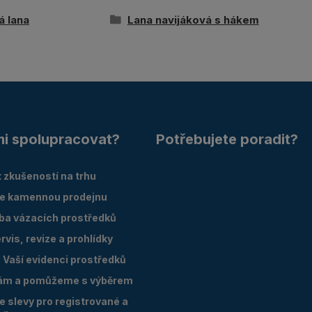
á lana
Lana navijáková s hákem
mi spolupracovat?
Potřebujete poradit?
 zkušeností na trhu
e kamennou prodejnu
oba vázacích prostředků
vis, revize a prohlídky
Vaší evidenci prostředků
ám a pomůžeme s výběrem
 slevy pro registrované a