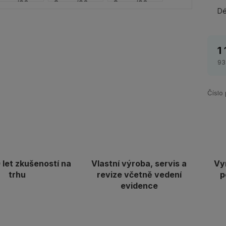
Dé
1
93
Číslo
let zkušeností na
Vlastní výroba, servis a
Vy
trhu
revize včetně vedení
p
evidence