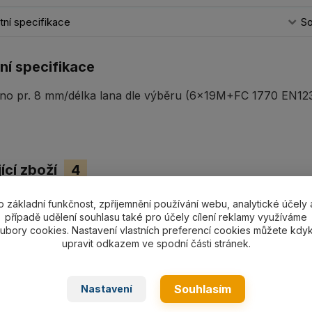
ní specifikace
So
ní specifikace
no pr. 8 mm/délka lana dle výběru (6x19M+FC 1770 EN1238
ící zboží
4
o základní funkčnost, zpříjemnění používání webu, analytické účely 
případě udělení souhlasu také pro účely cílení reklamy využíváme
ubory cookies. Nastavení vlastních preferencí cookies můžete kdyk
upravit odkazem ve spodní části stránek.
Souhlasím
Nastavení