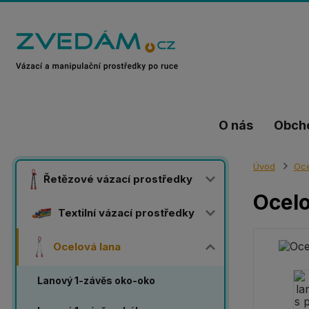
O nás
Obch
Úvod
Oce
Řetězové vázací prostředky
Ocelo
Textilní vázací prostředky
Ocelová lana
Lanový 1-závěs oko-oko