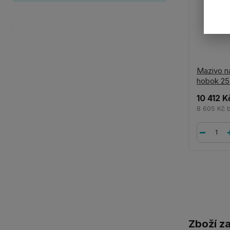
Mazivo n
hobok 25
10 412 K
8 605 Kč
Zboží z