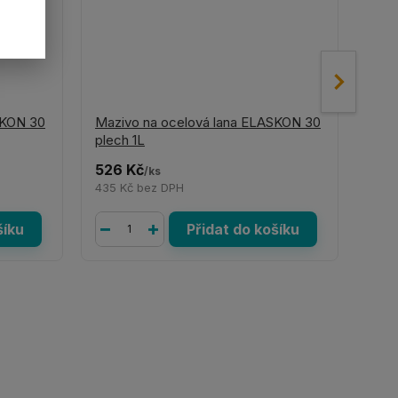
SKON 30
Mazivo na ocelová lana ELASKON 30
Mazi
plech 1L
spra
526 Kč
422
/
ks
435 Kč
bez DPH
349
šíku
Přidat do košíku