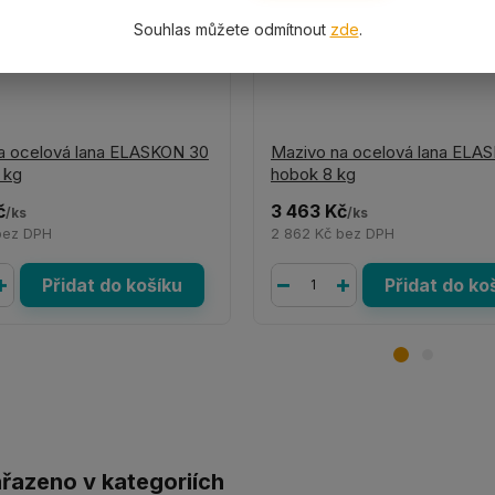
Souhlas můžete odmítnout
zde
.
a ocelová lana ELASKON 30
Mazivo na ocelová lana ELA
 kg
hobok 8 kg
č
3 463 Kč
/
ks
/
ks
bez DPH
2 862 Kč
bez DPH
Přidat do košíku
Přidat do ko
ařazeno v kategoriích