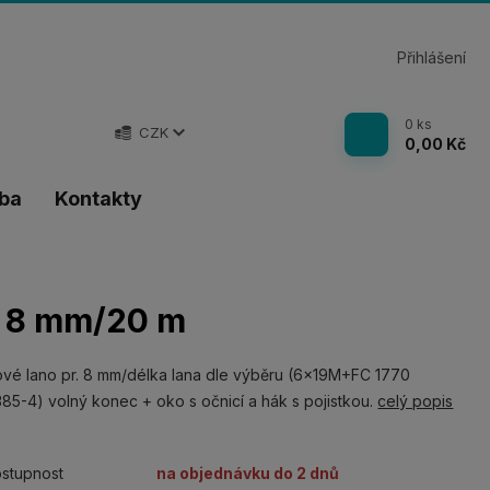
Přihlášení
0
ks
CZK
0,00 Kč
tba
Kontakty
r. 8 mm/20 m
vé lano pr. 8 mm/délka lana dle výběru (6x19M+FC 1770
85-4) volný konec + oko s očnicí a hák s pojistkou.
celý popis
stupnost
na objednávku do 2 dnů