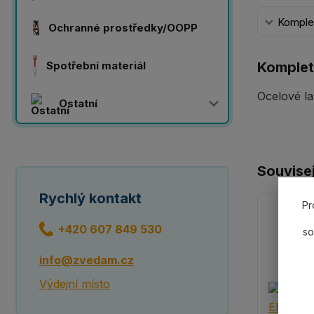
Komplet
Ochranné prostředky/OOPP
Spotřební materiál
Komplet
Ocelové la
Ostatní
Souvisej
Rychlý kontakt
Pr
+420 607 849 530
so
info@zvedam.cz
Výdejní místo