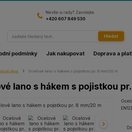
Nevíte si rady? Zavolejte.
+420 607 849 530
Hledat
odní podmínky
Jak nakupovat
Doprava a pla
lová lana
Ocelové lano s hákem s pojistkou pr. 8 mm/20 m
vé lano s hákem s pojistkou p
Ocelo
EN123
Do