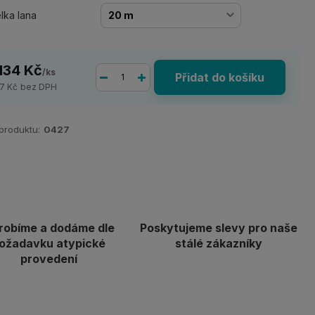
lka lana
 134 Kč
/
ks
Přidat do košíku
7 Kč
bez DPH
 produktu:
0427
robíme a dodáme dle
Poskytujeme slevy pro naše
ožadavku atypické
stálé zákazníky
provedení