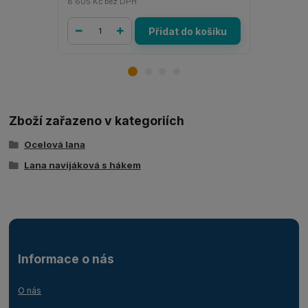
8 605 Kč
bez DPH
2 862 Kč
be
Přidat do košíku
Zboží zařazeno v kategoriích
Ocelová lana
Lana navijáková s hákem
Informace o nás
O nás