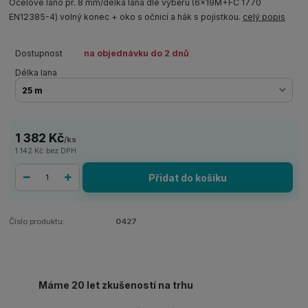
Ocelové lano pr. 8 mm/délka lana dle výběru (6x19M+FC 1770
EN12385-4) volný konec + oko s očnicí a hák s pojistkou.
celý popis
Dostupnost
na objednávku do 2 dnů
Délka lana
1 382 Kč
/
ks
1 142 Kč
bez DPH
Přidat do košíku
Číslo produktu:
0427
Máme 20 let zkušeností na trhu