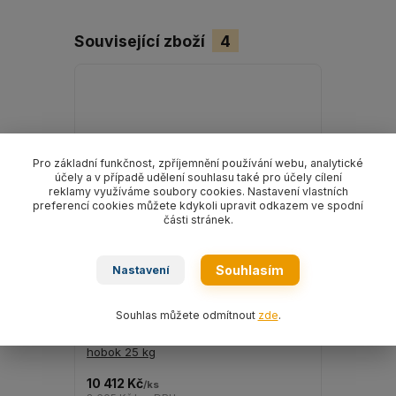
Související zboží
4
Pro základní funkčnost, zpříjemnění používání webu, analytické
účely a v případě udělení souhlasu také pro účely cílení
reklamy využíváme soubory cookies. Nastavení vlastních
preferencí cookies můžete kdykoli upravit odkazem ve spodní
části stránek.
Souhlasím
Nastavení
Souhlas můžete odmítnout
zde
.
Mazivo na ocelová lana ELASKON 30
Mazivo na
hobok 25 kg
hobok 8 k
10 412 Kč
3 463 Kč
/
ks
/