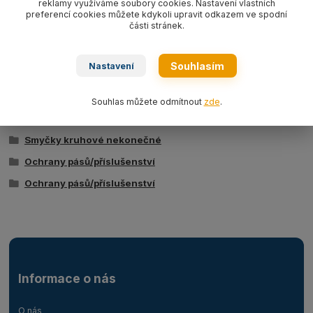
Kompletní specifikace
reklamy využíváme soubory cookies. Nastavení vlastních
preferencí cookies můžete kdykoli upravit odkazem ve spodní
části stránek.
Ochrana PVC modrá pro textilní ploché pásy a nekonečné
kruhové smyčky o šíři dle výběru.
Souhlasím
Nastavení
Zboží zařazeno v kategoriích
Souhlas můžete odmítnout
zde
.
Pásy s oky ploché
Smyčky kruhové nekonečné
Ochrany pásů/příslušenství
Ochrany pásů/příslušenství
Informace o nás
O nás