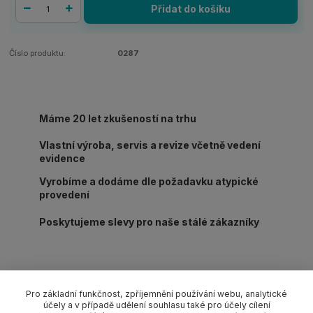
Přidat do košíku
Číslo produktu:
0287
Máme 20 let zkušeností na trhu
Vlastní výroba, servis a revize včetně vedení
evidence
Vyrobíme a dodáme dle požadavku atypické
provedení
Poskytujeme slevy pro naše stálé zákazníky
Pro základní funkčnost, zpříjemnění používání webu, analytické
účely a v případě udělení souhlasu také pro účely cílení