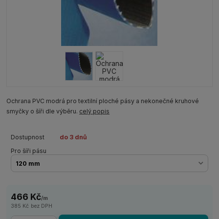
Ochrana PVC modrá pro textilní ploché pásy a nekonečné kruhové
smyčky o šíři dle výběru.
celý popis
Dostupnost
do 3 dnů
Pro šíři pásu
466 Kč
/
m
385 Kč
bez DPH