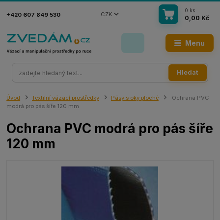
0
ks
CZK
+420 607 849 530
0,00 Kč
Menu
Hledat
Úvod
Textilní vázací prostředky
Pásy s oky ploché
Ochrana PVC
modrá pro pás šíře 120 mm
Ochrana PVC modrá pro pás šíře
120 mm