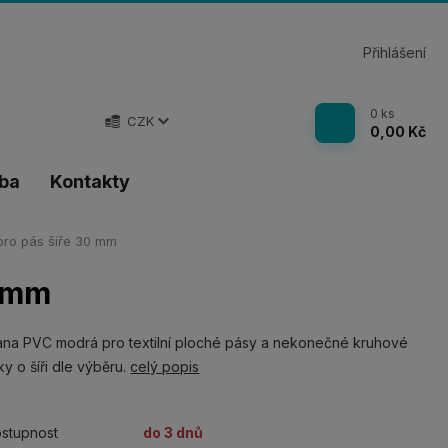
Přihlášení
0
ks
CZK
0,00 Kč
tba
Kontakty
ro pás šíře 30 mm
0 mm
na PVC modrá pro textilní ploché pásy a nekonečné kruhové
y o šíři dle výběru.
celý popis
stupnost
do 3 dnů