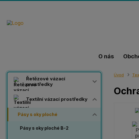
O nás
Obch
Úvod
Tex
Řetězové vázací
prostředky
Ochra
Textilní vázací prostředky
Pásy s oky ploché
Pásy s oky ploché B-2