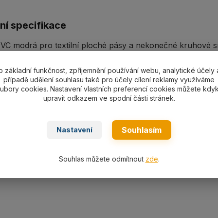
ní specifikace
C modrá pro textilní ploché pásy a nekonečné kruhové sm
o základní funkčnost, zpříjemnění používání webu, analytické účely 
případě udělení souhlasu také pro účely cílení reklamy využíváme
ubory cookies. Nastavení vlastních preferencí cookies můžete kdyk
upravit odkazem ve spodní části stránek.
ařazeno v kategoriích
 oky ploché
Smyčky kruhové
Och
Souhlasím
Nastavení
nekonečné
Souhlas můžete odmítnout
zde
.