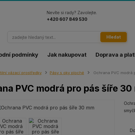
Nevíte si rady? Zavolejte.
+420 607 849 530
Hledat
odní podmínky
Jak nakupovat
Doprava a pla
tilní vázací prostředky
Pásy s oky ploché
Ochrana PVC modrá p
na PVC modrá pro pás šíře 3
Ochra
smyčk
Do