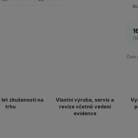
Pr
1
13
Číslo
let zkušeností na
Vlastní výroba, servis a
Vy
trhu
revize včetně vedení
p
evidence