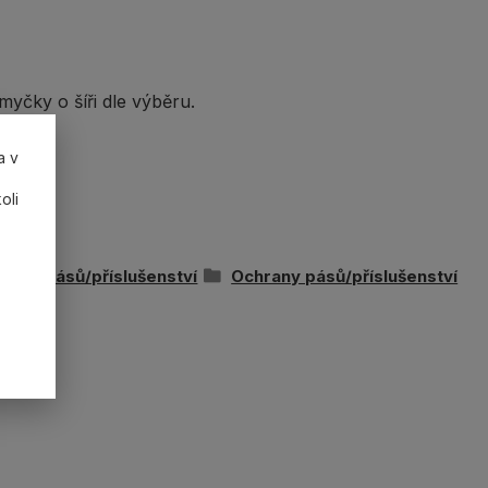
yčky o šíři dle výběru.
a v
oli
rany pásů/příslušenství
Ochrany pásů/příslušenství