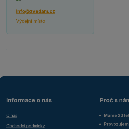
info@zvedam.cz
Výdejní místo
Informace o nás
Proč s ná
O nás
Máme 20 let
Provozujem
Obchodní podmínky