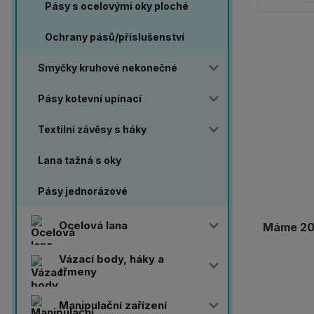
Pásy s ocelovými oky ploché
Ochrany pásů/příslušenství
Smyčky kruhové nekonečné
Pásy kotevní upínací
Textilní závěsy s háky
Lana tažná s oky
Pásy jednorázové
Ocelová lana
Máme 20 
Vázací body, háky a
třmeny
Manipulační zařízení