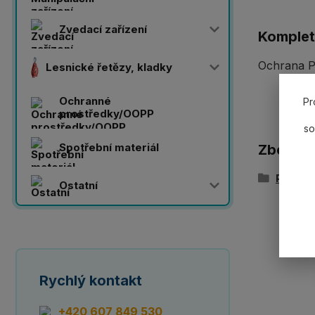
Zvedací zařízení
Komplet
Ochrana PV
Lesnické řetězy, kladky
Ochranné
Pr
prostředky/OOPP
so
Spotřební materiál
Zboží z
Pásy s
Ostatní
Rychlý kontakt
+420 607 849 530