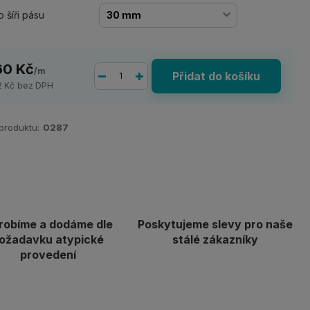
o šíři pásu
60 Kč
/
m
Přidat do košíku
2 Kč
bez DPH
 produktu:
0287
robíme a dodáme dle
Poskytujeme slevy pro naše
ožadavku atypické
stálé zákazníky
provedení