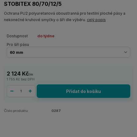
STOBITEX 80/70/12/5
Ochrana PU2 polyuretanová oboustranná pro textilní ploché pásy a
nekonečné kruhové smyčky o šíři dle výběru.
celý popis
Dostupnost
do týdne
Pro šíři pásu
2 124 Kč
/
m
1 755 Kč
bez DPH
Přidat do košíku
Číslo produktu:
0287