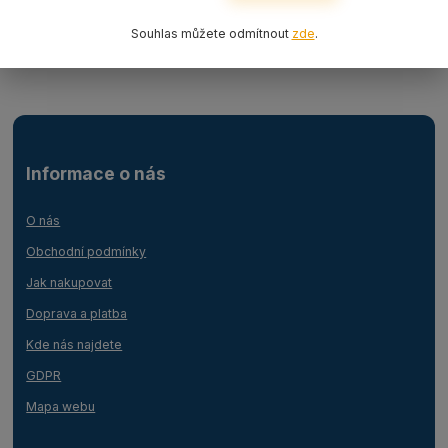
Pásy s oky ploché
Souhlas můžete odmítnout
zde
.
Ochrany pásů/příslušenství
Informace o nás
O nás
Obchodní podmínky
Jak nakupovat
Doprava a platba
Kde nás najdete
GDPR
Mapa webu