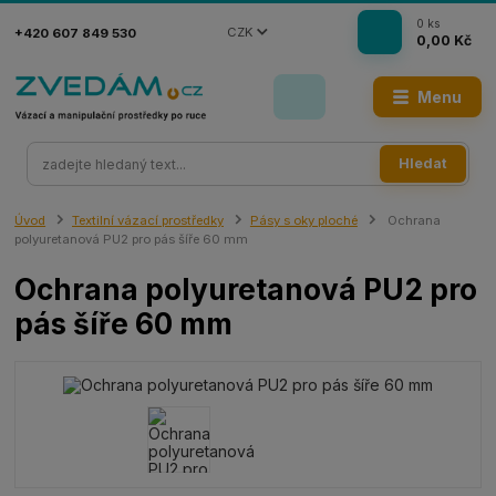
0
ks
CZK
+420 607 849 530
0,00 Kč
Menu
Hledat
Úvod
Textilní vázací prostředky
Pásy s oky ploché
Ochrana
polyuretanová PU2 pro pás šíře 60 mm
Ochrana polyuretanová PU2 pro
pás šíře 60 mm