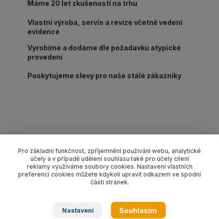
Máme 20 let zkušeností na trhu
Vlastní výroba, servis a revize včetně vedení
evidence
Vyrobíme a dodáme dle požadavku atypické
provedení
Poskytujeme slevy pro naše stálé zákazníky
Kompletní specifikace
Pro základní funkčnost, zpříjemnění používání webu, analytické
Ochrana PU2 polyuretanová oboustranná pro textilní ploché
účely a v případě udělení souhlasu také pro účely cílení
reklamy využíváme soubory cookies. Nastavení vlastních
pásy a nekonečné kruhové smyčky o šíři dle výběru.
preferencí cookies můžete kdykoli upravit odkazem ve spodní
části stránek.
Zboží zařazeno v kategoriích
Souhlasím
Nastavení