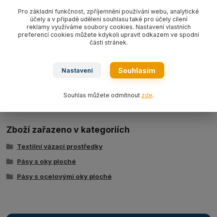
Pás s ocelovými oky plochý textilní s nosností 1000 kg/ délka L
Pro základní funkčnost, zpříjemnění používání webu, analytické
účely a v případě udělení souhlasu také pro účely cílení
dle výběru, šíře 50 mm,
barva fialová WLL1000 kg
, typ
reklamy využíváme soubory cookies. Nastavení vlastních
BBN1000,
dvouvrstvý dle EN 1492-1.
preferencí cookies můžete kdykoli upravit odkazem ve spodní
části stránek.
Souhlasím
Nastavení
Ke stažení
Tabulka nosností - zvedací pásy typ BSB
Souhlas můžete odmítnout
zde
.
Zboží zařazeno v kategoriích
Textilní vázací prostředky
Pásy s oky ploché
Pásy s ocelovými oky ploché