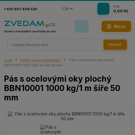
0
ks
CZK
+420 607 849 530
0,00 Kč
Menu
Hledat
Úvod
Textilní vázací prostředky
Pás s ocelovými oky plochý
BBN10001 1000 kg/1 m šíře 50 mm
Pás s ocelovými oky plochý
BBN10001 1000 kg/1 m šíře 50
mm