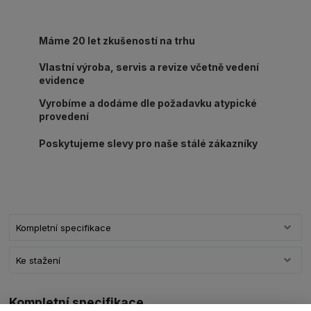
Máme 20 let zkušeností na trhu
Vlastní výroba, servis a revize včetně vedení
evidence
Vyrobíme a dodáme dle požadavku atypické
provedení
Poskytujeme slevy pro naše stálé zákazníky
Kompletní specifikace
Ke stažení
Kompletní specifikace