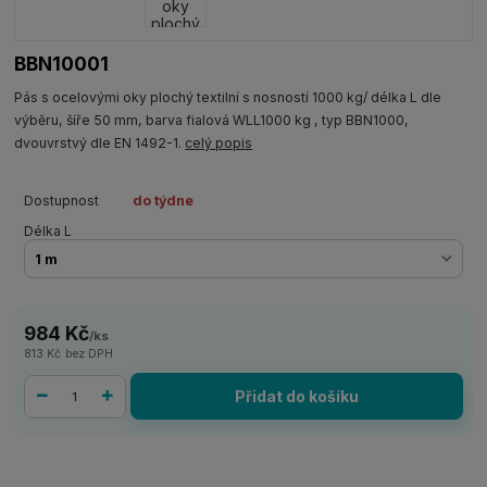
BBN10001
Pás s ocelovými oky plochý textilní s nosností 1000 kg/ délka L dle
výběru, šíře 50 mm, barva fialová WLL1000 kg , typ BBN1000,
dvouvrstvý dle EN 1492-1.
celý popis
Dostupnost
do týdne
Délka L
984 Kč
/
ks
813 Kč
bez DPH
Přidat do košíku