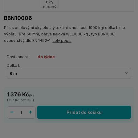
BBN10006
Pás s ocelovými oky plochý textilní s nosností 1000 kg/ délka L dle
výběru, šíře 50 mm, barva fialová WLL1000 kg , typ BBN1000,
dvouvrstvý dle EN 1492-1.
celý popis
Dostupnost
do týdne
Délka L
1 376 Kč
/
ks
1 137 Kč
bez DPH
Přidat do košíku