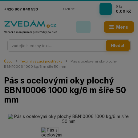
0
ks
CZK
+420 607 849 530
0,00 Kč
Menu
Hledat
Úvod
Textilní vázací prostředky
Pás s ocelovými oky plochý
BBN10006 1000 kg/6 m šíře 50 mm
Pás s ocelovými oky plochý
BBN10006 1000 kg/6 m šíře 50
mm