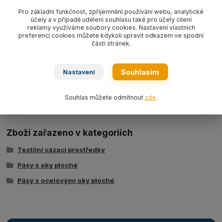
Pás s ocelovými oky plochý textilní s nosností 1000 kg/ délka L
Pro základní funkčnost, zpříjemnění používání webu, analytické
účely a v případě udělení souhlasu také pro účely cílení
dle výběru, šíře 50 mm,
barva fialová WLL1000 kg
, typ
reklamy využíváme soubory cookies. Nastavení vlastních
BBN1000,
dvouvrstvý dle EN 1492-1.
preferencí cookies můžete kdykoli upravit odkazem ve spodní
části stránek.
Souhlasím
Nastavení
Ke stažení
Tabulka nosností - zvedací pásy typ BSB
Souhlas můžete odmítnout
zde
.
Zboží zařazeno v kategoriích
Textilní vázací prostředky
Pásy s oky ploché
Pásy s ocelovými oky ploché