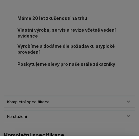
Máme 20 let zkušeností na trhu
Vlastní výroba, servis a revize včetně vedení
evidence
Vyrobíme a dodáme dle požadavku atypické
provedení
Poskytujeme slevy pro naše stálé zákazníky
Kompletní specifikace
Ke stažení
Kompletní specifikace