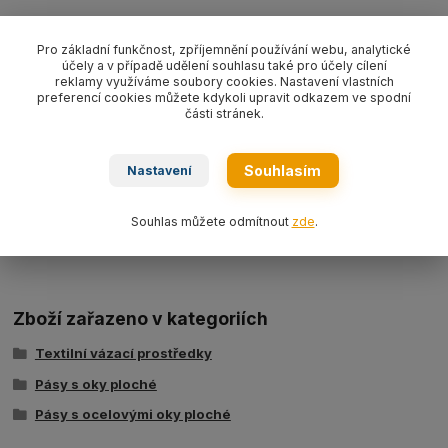
Kompletní specifikace
Pro základní funkčnost, zpříjemnění používání webu, analytické
účely a v případě udělení souhlasu také pro účely cílení
Pás s ocelovými oky plochý textilní s nosností 2000 kg/ délka L
reklamy využíváme soubory cookies. Nastavení vlastních
dle výběru, šíře 60 mm,
barva zelená WLL2000 kg
, PES typ
preferencí cookies můžete kdykoli upravit odkazem ve spodní
části stránek.
BBN2000,
dv
ouvrstvý dle EN 1492-1.
Souhlasím
Nastavení
Ke stažení
Souhlas můžete odmítnout
zde
.
Tabulka nosností - zvedací pásy typ BSB
Zboží zařazeno v kategoriích
Textilní vázací prostředky
Pásy s oky ploché
Pásy s ocelovými oky ploché