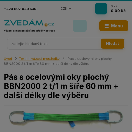
0
ks
CZK
+420 607 849 530
0,00 Kč
Menu
Hledat
Úvod
Textilní vázací prostředky
Pás s ocelovými oky plochý
BBN2000 2 t/1 m šíře 60 mm + další délky dle výběru
Pás s ocelovými oky plochý
BBN2000 2 t/1 m šíře 60 mm +
další délky dle výběru