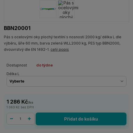
BBN20001
Pás s ocelovými oky plochý textilní s nosností 2000 kg/ délka L dle
výběru, šíře 60 mm, barva zelená WLL2000 kg, PES typ BBN2000,
dvouvrstvý dle EN 1492-1.
celý popis
Dostupnost
do týdne
Délka L
1 286 Kč
/
ks
1 063 Kč
bez DPH
Přidat do košíku