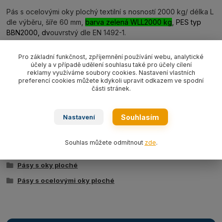
Pás s ocelovými oky plochý textilní s nosností 2000 kg/ délka L
dle výběru, šíře 60 mm,
barva zelená WLL2000 kg
, PES typ
BBN2000,
dv
ouvrstvý dle EN 1492-1.
Pro základní funkčnost, zpříjemnění používání webu, analytické
účely a v případě udělení souhlasu také pro účely cílení
reklamy využíváme soubory cookies. Nastavení vlastních
Ke stažení
preferencí cookies můžete kdykoli upravit odkazem ve spodní
části stránek.
Tabulka nosností - zvedací pásy typ BSB
Souhlasím
Nastavení
Zboží zařazeno v kategoriích
Souhlas můžete odmítnout
zde
.
Textilní vázací prostředky
Pásy s oky ploché
Pásy s ocelovými oky ploché