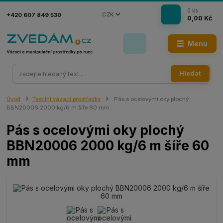
0
ks
CZK
+420 607 849 530
0,00 Kč
Menu
Hledat
Úvod
Textilní vázací prostředky
Pás s ocelovými oky plochý
BBN20006 2000 kg/6 m šíře 60 mm
Pás s ocelovými oky plochý
BBN20006 2000 kg/6 m šíře 60
mm