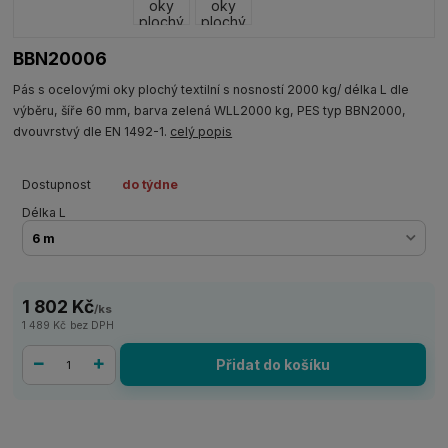
BBN20006
Pás s ocelovými oky plochý textilní s nosností 2000 kg/ délka L dle
výběru, šíře 60 mm, barva zelená WLL2000 kg, PES typ BBN2000,
dvouvrstvý dle EN 1492-1.
celý popis
Dostupnost
do týdne
Délka L
1 802 Kč
/
ks
1 489 Kč
bez DPH
Přidat do košíku