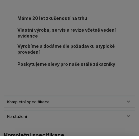
Máme 20 let zkušeností na trhu
Vlastní výroba, servis a revize včetně vedení
evidence
Vyrobíme a dodáme dle požadavku atypické
provedení
Poskytujeme slevy pro naše stálé zákazníky
Kompletní specifikace
Ke stažení
Kompletní specifikace