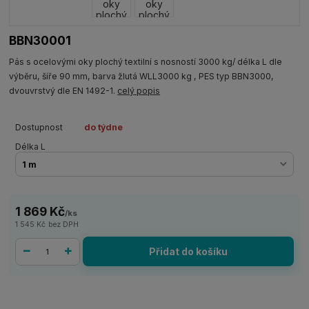
BBN30001
Pás s ocelovými oky plochý textilní s nosností 3000 kg/ délka L dle
výběru, šíře 90 mm, barva žlutá WLL3000 kg , PES typ BBN3000,
dvouvrstvý dle EN 1492-1.
celý popis
Dostupnost
do týdne
Délka L
1 869 Kč
/
ks
1 545 Kč
bez DPH
Přidat do košíku