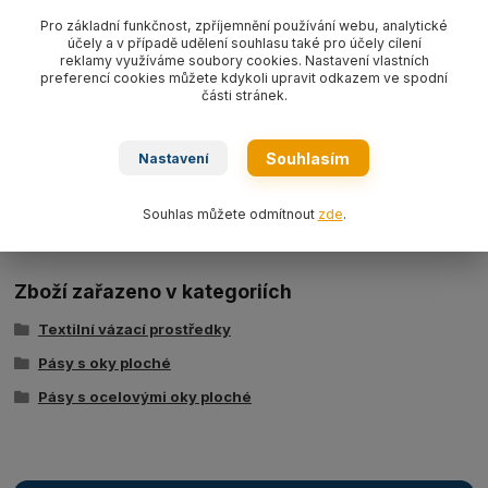
Pás s ocelovými oky plochý textilní s nosností 3000 kg/ délka L
Pro základní funkčnost, zpříjemnění používání webu, analytické
účely a v případě udělení souhlasu také pro účely cílení
dle výběru, šíře 90 mm,
barva žlutá WLL3000 kg
, PES typ
reklamy využíváme soubory cookies. Nastavení vlastních
BBN3000,
dvouvrstvý dle EN 1492-1.
preferencí cookies můžete kdykoli upravit odkazem ve spodní
části stránek.
Souhlasím
Nastavení
Ke stažení
Tabulka nosností - zvedací pásy typ BSB
Souhlas můžete odmítnout
zde
.
Zboží zařazeno v kategoriích
Textilní vázací prostředky
Pásy s oky ploché
Pásy s ocelovými oky ploché